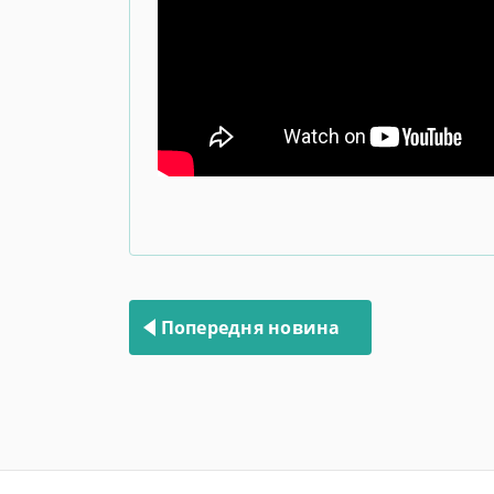
Навігація
записів
Попередня новина