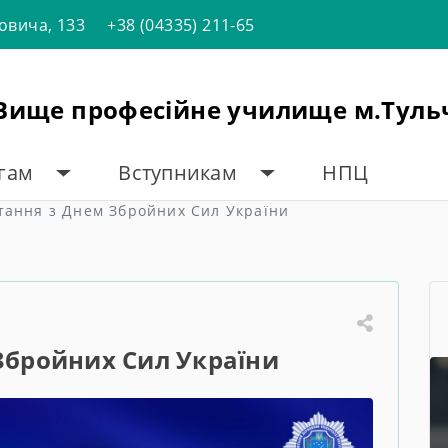
товича, 133
+38 (04335) 211-65
"Вище професійне училище м.Туль
огам
Вступникам
НПЦ
тання з Днем Збройних Сил України
Збройних Сил України