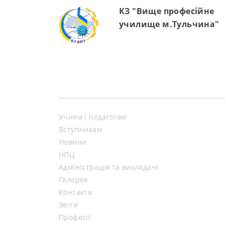
КЗ "Вище професійне
училище м.Тульчина"
Учням і педагогам
Вступникам
Новини
НПЦ
Адміністрація та викладачі
Галерея
Контакти
Звіти
Професії