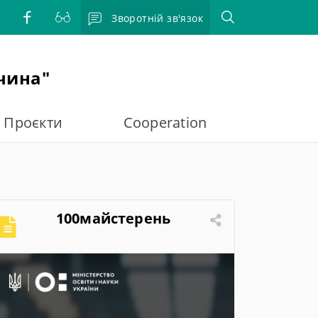
Зворотній зв'язок
чина"
Проєкти
Cooperation
100майстерень