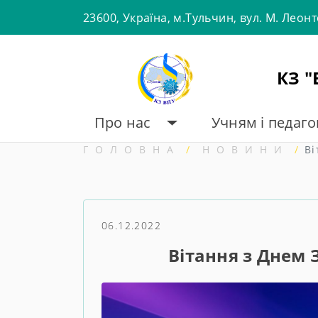
Skip
23600, Україна, м.Тульчин, вул. М. Леон
to
content
КЗ 
Про нас
Учням і педаг
ГОЛОВНА
НОВИНИ
Ві
06.12.2022
Вітання з Днем 