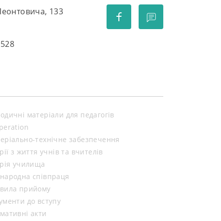
 Леонтовича, 133
5528
одичні матеріали для педагогів
peration
еріально-технічне забезпечення
орії з життя учнів та вчителів
орія училища
народна співпраця
вила прийому
ументи до вступу
мативні акти