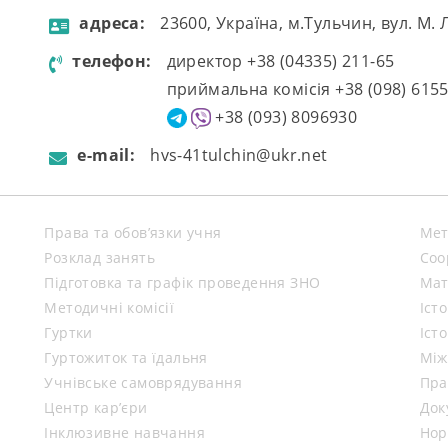
aдресa:
23600, Україна, м.Тульчин, вул. М.
телефон:
директор +38 (04335) 211-65
приймальна комісія +38 (098) 615
+38 (093) 8096930
e-mail:
hvs-41tulchin@ukr.net
Права та обов’язки учня
Мет
Розклад занять
Coo
Підготовка та графік проведення ЗНО
Мат
Методичні комісії
Іст
Гуртки
Іст
Гуртожиток та їдальня
Між
Учнівське самоврядування
Пра
Центр кар’єри
Док
Інклюзивне навчання
Нор