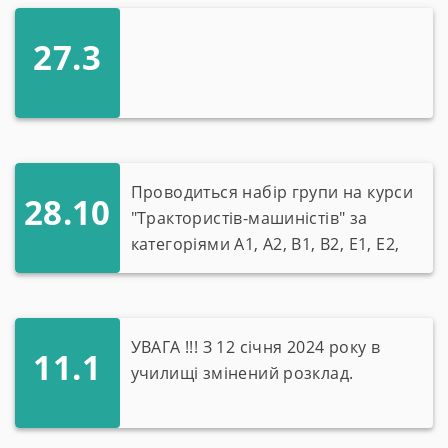
27.3
Проводиться набір групи на курси
28.10
"Трактористів-машиністів" за
категоріями А1, А2, В1, В2, Е1, Е2,
D1, G1, G2, H
УВАГА !!! З 12 січня 2024 року в
11.1
училищі змінений розклад.