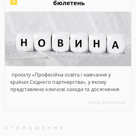
щоб студенти мали змогу опановувати сучасні
бюлетень
та актуальні професії та спеціальності. Завдяки
субвенції в розмірі […]
проєкту «Професійна освіта і навчання у
країнах Східного партнерства», у якому
представлено ключові заходи та досягнення
проєкту за січень–червень 2026 року
Читати детальніше
ОГОЛОШЕННЯ