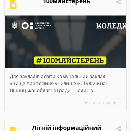
100майстерень
Для закладів освіти Комунальний заклад
«Вище професійне училище м. Тульчина»
Вінницької обласної ради — один з
переможців проєкту #100майстерень, що
Читати детальніше
реалізується @Міністерством освіти і науки
України. Його метою є модернізація
майстерень, лабораторій та кабінетів закладів
професійної та фахової передвищої освіти,
Літній інформаційний