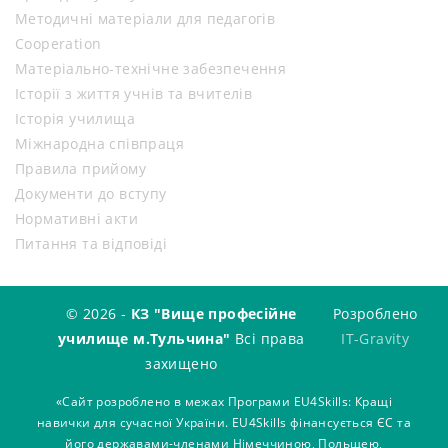
Методичні матеріали для педагогів
Cooperation
Матеріально-технічне забезпечення
Історії з життя учнів та вчителів
Історія училища
Міжнародна співпраця
Правила прийому
Документи до вступу
Нормативні акти
Питання та відповіді
© 2026 -
КЗ "Вище професійне
Розроблено
училище м.Тульчина"
Всі права
IT-Gravity
захищено
«Сайт розроблено в межах Програми EU4Skills: Кращі
навички для сучасної України. EU4Skills фінансується ЄС та
його державами-членами Німеччиною, Польщею,