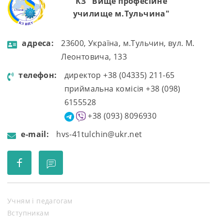
КЗ "Вище професійне
училище м.Тульчина"
aдресa:
23600, Україна, м.Тульчин, вул. М.
Леонтовича, 133
телефон:
директор +38 (04335) 211-65
приймальна комісія +38 (098)
6155528
+38 (093) 8096930
e-mail:
hvs-41tulchin@ukr.net
Учням і педагогам
Вступникам