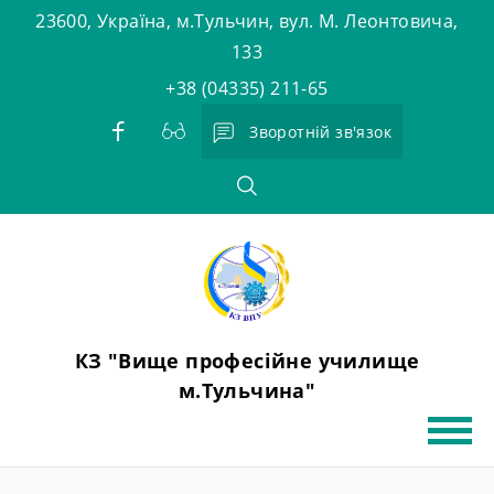
Skip
23600, Україна, м.Тульчин, вул. М. Леонтовича,
to
133
content
+38 (04335) 211-65
Зворотній зв'язок
КЗ "Вище професійне училище
м.Тульчина"