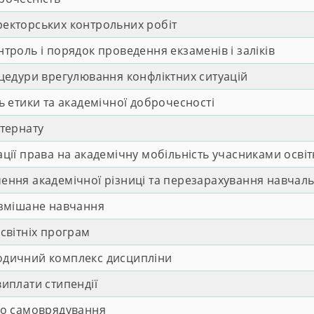
екторських контрольних робіт
роль і порядок проведення екзаменів і заліків
цедури врегулювання конфліктних ситуацій
 етики та академічної доброчесності
тернату
ції права на академічну мобільність учасниками осві
ння академічної різниці та перезарахування навчал
 змішане навчання
світніх програм
одичний комплекс дисципліни
иплати стипендії
го самоврядування