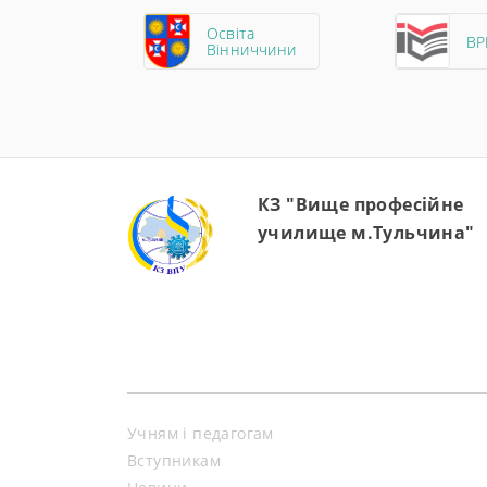
Освіта
В
Вінниччини
КЗ "Вище професійне
училище м.Тульчина"
Учням і педагогам
Вступникам