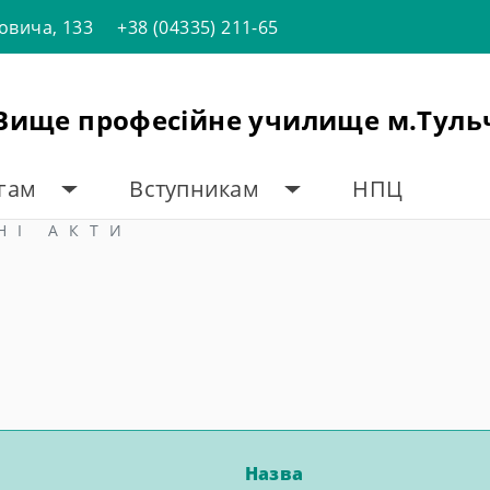
товича, 133
+38 (04335) 211-65
"Вище професійне училище м.Туль
огам
Вступникам
НПЦ
НІ АКТИ
Назва