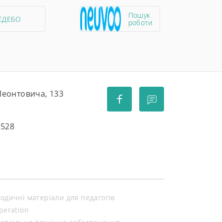
Пошук
ЄДЕБО
роботи
 Леонтовича, 133
5528
одичні матеріали для педагогів
peration