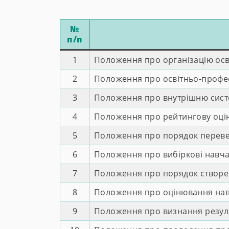
№
п/п
1
Положення про організацію осв
2
Положення про освітньо-профе
3
Положення про внутрішню систе
4
Положення про рейтингову оцінк
5
Положення про порядок перевед
6
Положення про вибіркові навча
7
Положення про порядок створен
8
Положення про оцінювання навч
9
Положення про визнання результ