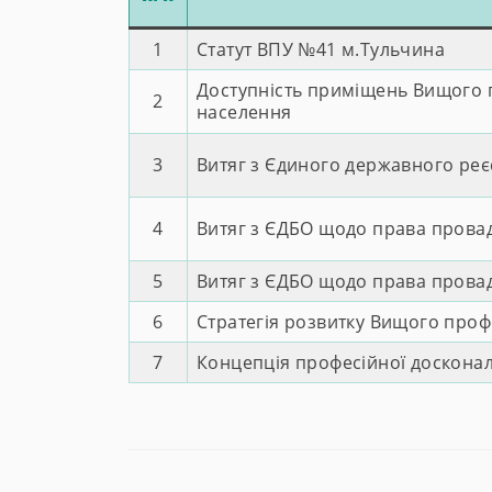
1
Статут ВПУ №41 м.Тульчин
а
Доступність приміщень Вищого п
2
населення
3
Витяг з Єдиного державного реє
4
Витяг з ЄДБО щодо права провадж
5
Витяг з ЄДБО щодо права провадж
6
Стратегія розвитку Вищого проф
7
Концепція професійної досконал