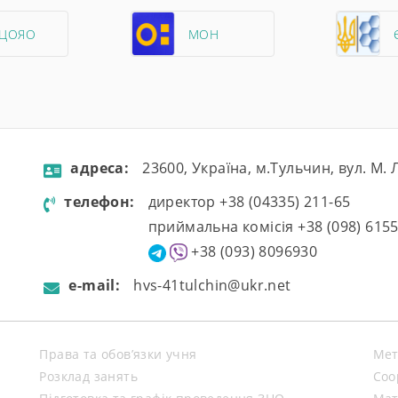
РЦОЯО
МОН
aдресa:
23600, Україна, м.Тульчин, вул. М.
телефон:
директор +38 (04335) 211-65
приймальна комісія +38 (098) 615
+38 (093) 8096930
e-mail:
hvs-41tulchin@ukr.net
Права та обов’язки учня
Мет
Розклад занять
Coo