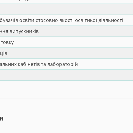
вачів освіти стосовно якості освітньої діяльності
ня випускників
отовку
ців
льних кабінетів та лабораторій
у
я