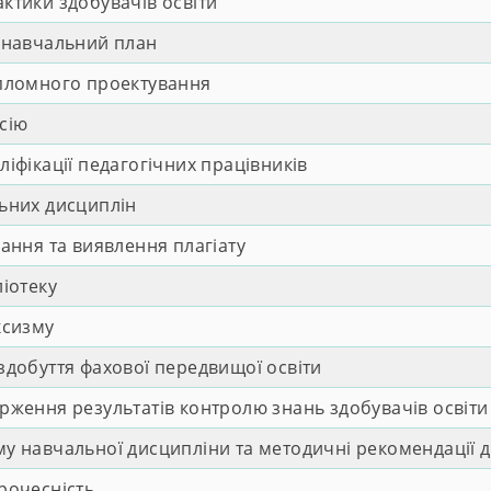
тики здобувачів освіти
 навчальний план
пломного проектування
сію
фікації педагогічних працівників
ьних дисциплін
ання та виявлення плагіату
іотеку
ксизму
добуття фахової передвищої освіти
ження результатів контролю знань здобувачів освіти
 навчальної дисципліни та методичні рекомендації д
рочесність