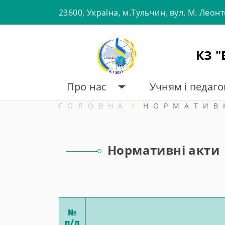
Skip
23600, Україна, м.Тульчин, вул. М. Леон
to
content
КЗ 
Про нас
Учням і педаг
ГОЛОВНА
НОРМАТИВ
Нормативні акти
№
п/п