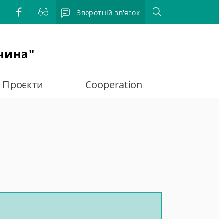
Зворотній зв'язок
чина"
Проєкти
Cooperation