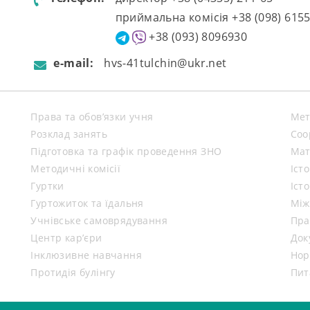
приймальна комісія +38 (098) 615
+38 (093) 8096930
e-mail:
hvs-41tulchin@ukr.net
Права та обов’язки учня
Мет
Розклад занять
Coo
Підготовка та графік проведення ЗНО
Мат
Методичні комісії
Іст
Гуртки
Іст
Гуртожиток та їдальня
Між
Учнівське самоврядування
Пра
Центр кар’єри
Док
Інклюзивне навчання
Нор
Протидія булінгу
Пит