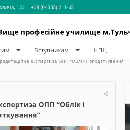
товича, 133
+38 (04335) 211-65
"Вище професійне училище м.Туль
огам
Вступникам
НПЦ
редитаційна експертиза ОПП “Облік і оподаткування”
спертиза ОПП “Облік і
аткування”