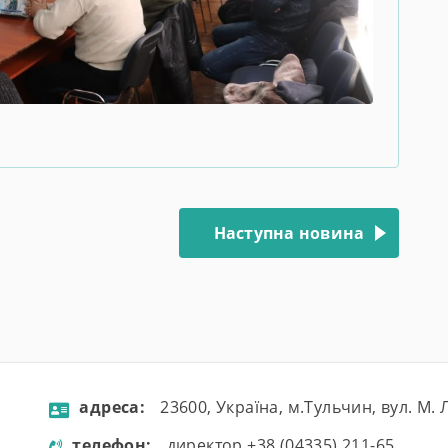
Наступна новина
aдресa:
23600, Україна, м.Тульчин, вул. М.
телефон:
директор +38 (04335) 211-65