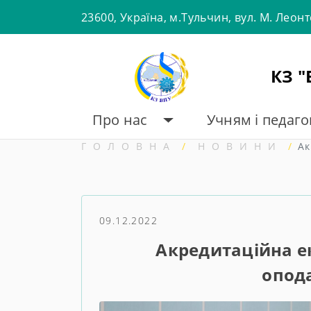
Skip
23600, Україна, м.Тульчин, вул. М. Леон
to
content
КЗ 
Про нас
Учням і педаг
ГОЛОВНА
НОВИНИ
Ак
09.12.2022
Акредитаційна ек
опод