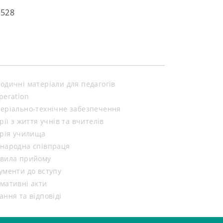
5528
одичні матеріали для педагогів
peration
еріально-технічне забезпечення
орії з життя учнів та вчителів
орія училища
народна співпраця
вила прийому
ументи до вступу
мативні акти
ання та відповіді