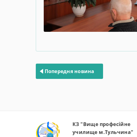
Навігація
записів
Попередня новина
КЗ "Вище професійне
училище м.Тульчина"