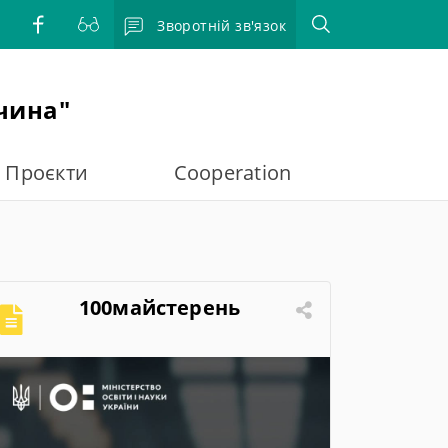
Зворотній зв'язок
чина"
Проєкти
Cooperation
100майстерень