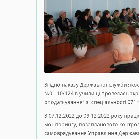
Згідно наказу Державної служби якост
№01-10/124 в училищі провелась акр
оподаткування” зі спеціальності 071 
З 07.12.2022 до 09.12.2022 року прац
моніторингу, позапланового контрол
самоврядування Управління Державної