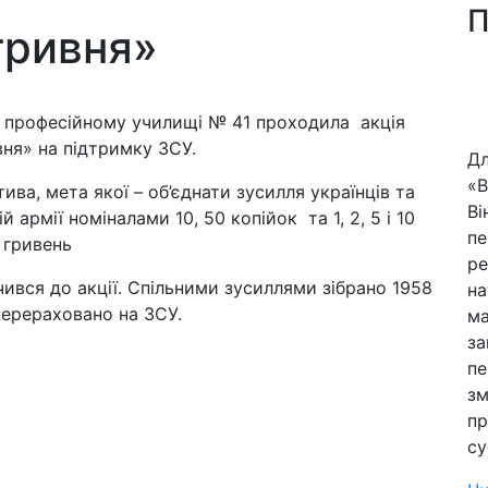
П
гривня»
 професійному училищі № 41 проходила акція
ня» на підтримку ЗСУ.
Дл
«В
тива, мета якої – об’єднати зусилля українців та
Ві
 армії номіналами 10, 50 копійок та 1, 2, 5 і 10
пе
гривень
ре
вся до акції. Спільними зусиллями зібрано 1958
на
перераховано на ЗСУ.
ма
за
пе
зм
пр
су