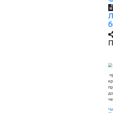
Чи
Л
б
П
пр
кр
пр
до
че
Чи