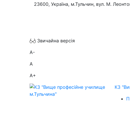
23600, Україна, м.Тульчин, вул. М. Леонто
Звичайна версія
A-
A
A+
КЗ "Ви
П