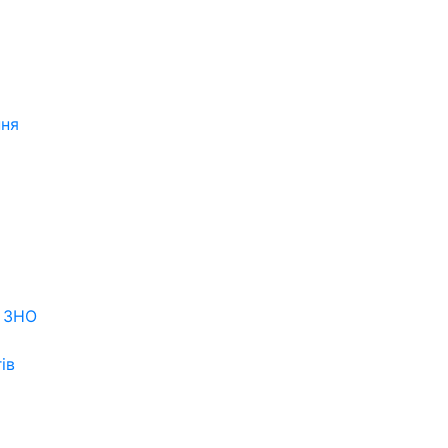
ння
я ЗНО
ів