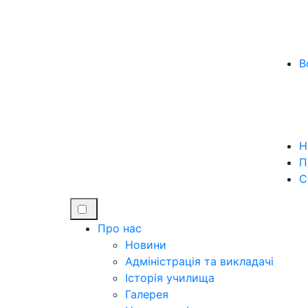
В
Н
П
C
Про нас
Новини
Адміністрація та викладачі
Історія училища
Галерея