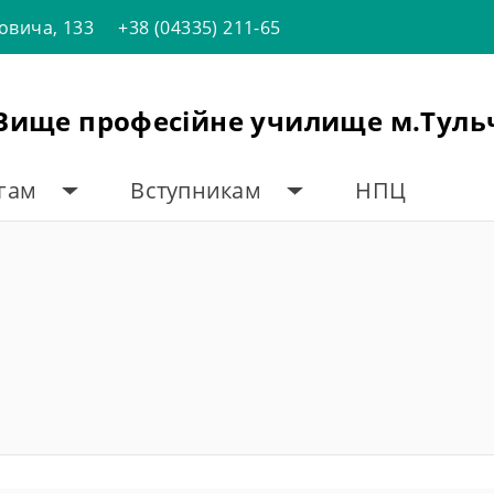
товича, 133
+38 (04335) 211-65
"Вище професійне училище м.Туль
огам
Вступникам
НПЦ