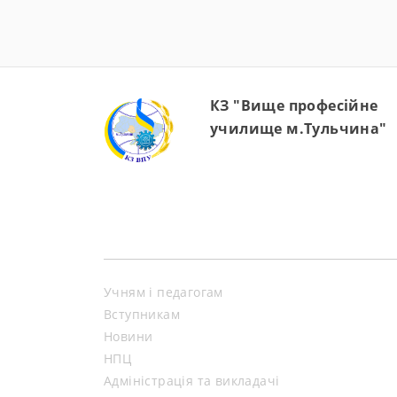
КЗ "Вище професійне
училище м.Тульчина"
Учням і педагогам
Вступникам
Новини
НПЦ
Адміністрація та викладачі