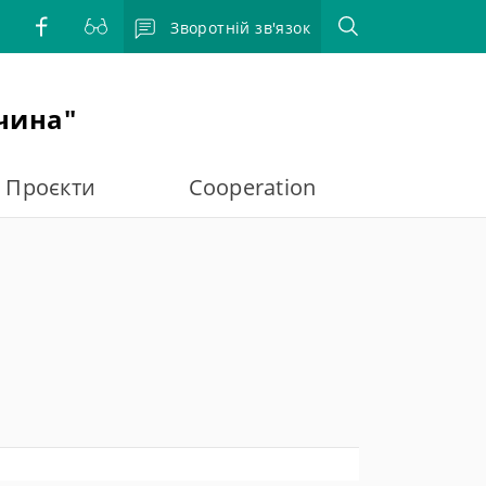
Зворотній зв'язок
чина"
Проєкти
Cooperation