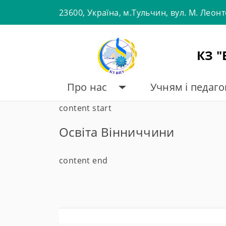
Skip
23600, Україна, м.Тульчин, вул. М. Леон
to
content
КЗ 
Про нас
Учням і педаг
content start
Освіта Вінниччини
content end