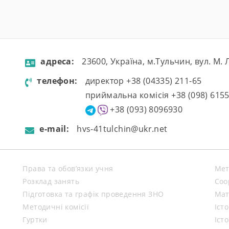
aдресa:
23600, Україна, м.Тульчин, вул. М.
телефон:
директор +38 (04335) 211-65
приймальна комісія +38 (098) 615
+38 (093) 8096930
e-mail:
hvs-41tulchin@ukr.net
Права та обов’язки учня
Мет
Розклад занять
Coo
Підготовка та графік проведення ЗНО
Мат
Методичні комісії
Іст
Гуртки
Іст