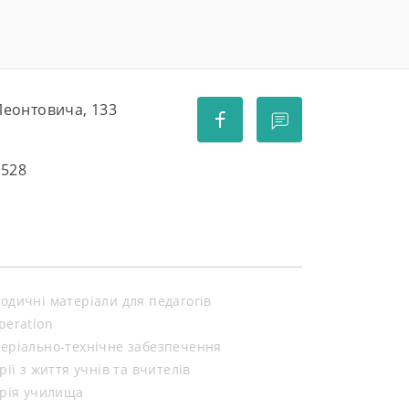
 Леонтовича, 133
5528
одичні матеріали для педагогів
peration
еріально-технічне забезпечення
орії з життя учнів та вчителів
орія училища