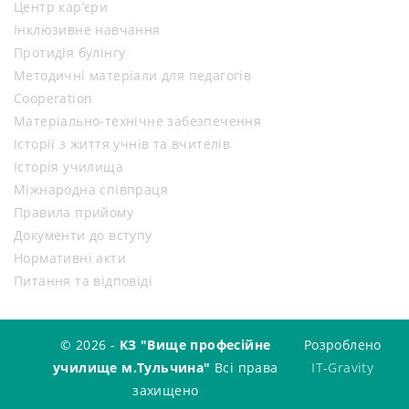
Центр кар’єри
Інклюзивне навчання
Протидія булінгу
Методичні матеріали для педагогів
Cooperation
Матеріально-технічне забезпечення
Історії з життя учнів та вчителів
Історія училища
Міжнародна співпраця
Правила прийому
Документи до вступу
Нормативні акти
Питання та відповіді
© 2026 -
КЗ "Вище професійне
Розроблено
училище м.Тульчина"
Всі права
IT-Gravity
захищено