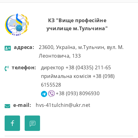
КЗ "Вище професійне
училище м.Тульчина"
aдресa:
23600, Україна, м.Тульчин, вул. М.
Леонтовича, 133
телефон:
директор +38 (04335) 211-65
приймальна комісія +38 (098)
6155528
+38 (093) 8096930
e-mail:
hvs-41tulchin@ukr.net