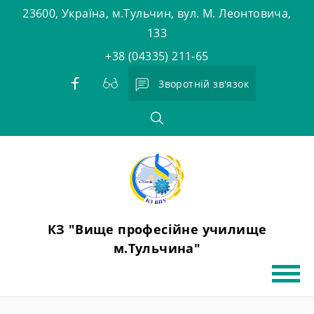
Skip
23600, Україна, м.Тульчин, вул. М. Леонтовича,
to
133
content
+38 (04335) 211-65
Зворотній зв'язок
КЗ "Вище професійне училище
м.Тульчина"