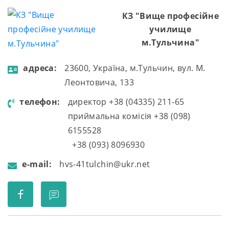
КЗ "Вище професійне
училище
м.Тульчина"
aдресa:
23600, Україна, м.Тульчин, вул. М.
Леонтовича, 133
телефон:
директор +38 (04335) 211-65
приймальна комісія +38 (098)
6155528
+38 (093) 8096930
e-mail:
hvs-41tulchin@ukr.net