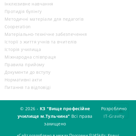
Інклюзивне навчання
Протидія булінгу
Методичні матеріали для педагогів
Cooperation
Матеріально-технічне забезпечення
Історії з життя учнів та вчителів
Історія училища
Міжнародна співпраця
Правила прийому
Документи до вступу
Нормативні акти
Питання та відповіді
© 2026 -
КЗ "Вище професійне
Розроблено
училище м.Тульчина"
Всі права
IT-Gravity
захищено
«Сайт розроблено в межах Програми EU4Skills: Кращі