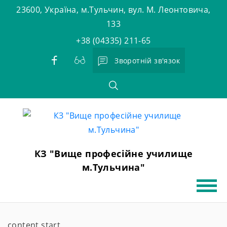
Skip
23600, Україна, м.Тульчин, вул. М. Леонтовича,
to
133
content
+38 (04335) 211-65
Зворотній зв'язок
КЗ "Вище професійне училище
м.Тульчина"
content start