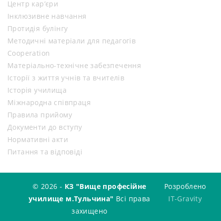
Центр кар’єри
Інклюзивне навчання
Протидія булінгу
Методичні матеріали для педагогів
Cooperation
Матеріально-технічне забезпечення
Історії з життя учнів та вчителів
Історія училища
Міжнародна співпраця
Правила прийому
Документи до вступу
Нормативні акти
Питання та відповіді
© 2026 -
КЗ "Вище професійне
Розроблено
училище м.Тульчина"
Всі права
IT-Gravity
захищено