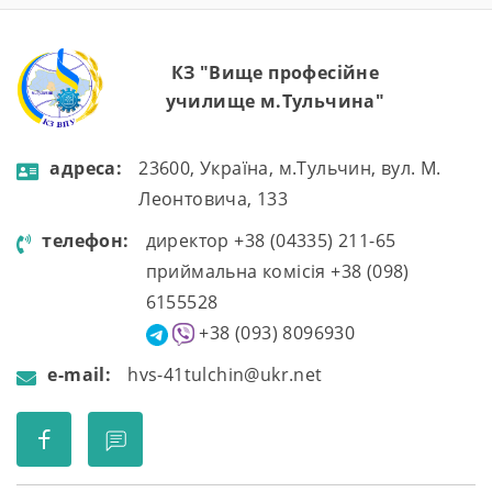
КЗ "Вище професійне
училище м.Тульчина"
aдресa:
23600, Україна, м.Тульчин, вул. М.
Леонтовича, 133
телефон:
директор +38 (04335) 211-65
приймальна комісія +38 (098)
6155528
+38 (093) 8096930
e-mail:
hvs-41tulchin@ukr.net