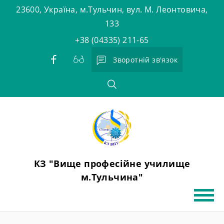
Skip
23600, Україна, м.Тульчин, вул. М. Леонтовича,
to
133
content
+38 (04335) 211-65
Зворотній зв'язок
КЗ "Вище професійне училище
м.Тульчина"