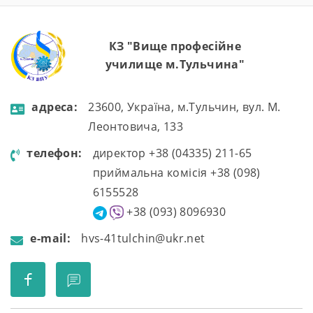
КЗ "Вище професійне
училище м.Тульчина"
aдресa:
23600, Україна, м.Тульчин, вул. М.
Леонтовича, 133
телефон:
директор +38 (04335) 211-65
приймальна комісія +38 (098)
6155528
+38 (093) 8096930
e-mail:
hvs-41tulchin@ukr.net