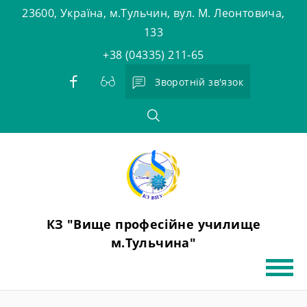
Skip
23600, Україна, м.Тульчин, вул. М. Леонтовича,
to
133
content
+38 (04335) 211-65
Зворотній зв'язок
КЗ "Вище професійне училище
м.Тульчина"