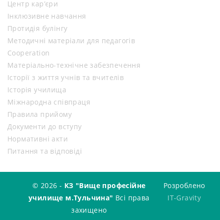
Центр кар’єри
Інклюзивне навчання
Протидія булінгу
Методичні матеріали для педагогів
Cooperation
Матеріально-технічне забезпечення
Історії з життя учнів та вчителів
Історія училища
Міжнародна співпраця
Правила прийому
Документи до вступу
Нормативні акти
Питання та відповіді
© 2026 -
КЗ "Вище професійне
Розроблено
училище м.Тульчина"
Всі права
IT-Gravity
захищено