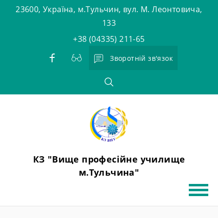
Skip
23600, Україна, м.Тульчин, вул. М. Леонтовича,
to
133
content
+38 (04335) 211-65
Зворотній зв'язок
КЗ "Вище професійне училище
м.Тульчина"