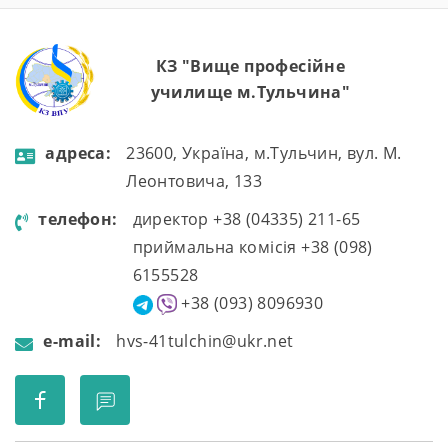
КЗ "Вище професійне
училище м.Тульчина"
aдресa:
23600, Україна, м.Тульчин, вул. М.
Леонтовича, 133
телефон:
директор +38 (04335) 211-65
приймальна комісія +38 (098)
6155528
+38 (093) 8096930
e-mail:
hvs-41tulchin@ukr.net