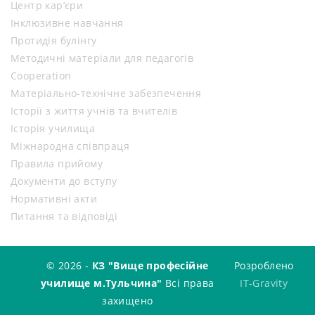
Центр кар’єри
Інклюзивне навчання
Протидія булінгу
Методичні матеріали для педагогів
Cooperation
Матеріально-технічне забезпечення
Історії з життя учнів та вчителів
Історія училища
Міжнародна співпраця
Правила прийому
Документи до вступу
Нормативні акти
Питання та відповіді
© 2026 -
КЗ "Вище професійне
Розроблено
училище м.Тульчина"
Всі права
IT-Gravity
захищено