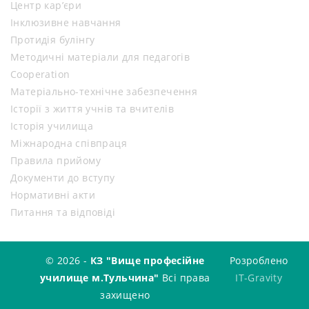
Центр кар’єри
Інклюзивне навчання
Протидія булінгу
Методичні матеріали для педагогів
Cooperation
Матеріально-технічне забезпечення
Історії з життя учнів та вчителів
Історія училища
Міжнародна співпраця
Правила прийому
Документи до вступу
Нормативні акти
Питання та відповіді
© 2026 -
КЗ "Вище професійне
Розроблено
училище м.Тульчина"
Всі права
IT-Gravity
захищено