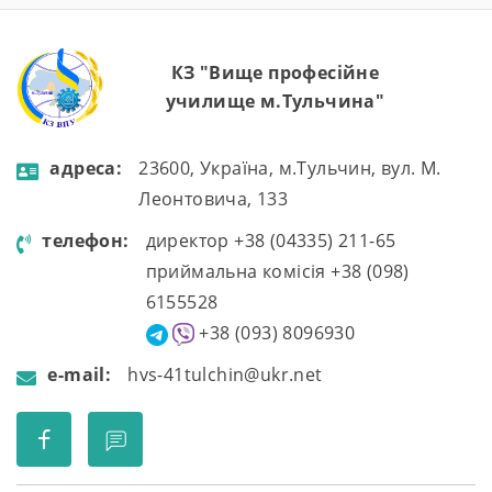
КЗ "Вище професійне
училище м.Тульчина"
aдресa:
23600, Україна, м.Тульчин, вул. М.
Леонтовича, 133
телефон:
директор +38 (04335) 211-65
приймальна комісія +38 (098)
6155528
+38 (093) 8096930
e-mail:
hvs-41tulchin@ukr.net