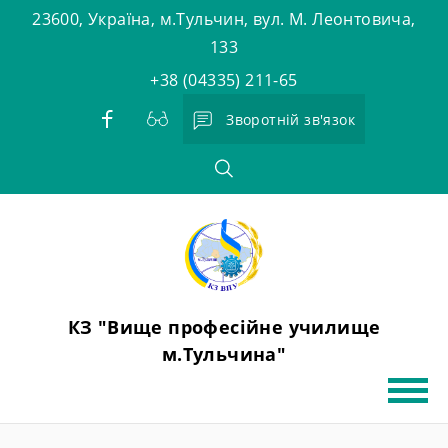
Skip
23600, Україна, м.Тульчин, вул. М. Леонтовича,
to
133
content
+38 (04335) 211-65
Зворотній зв'язок
КЗ "Вище професійне училище
м.Тульчина"