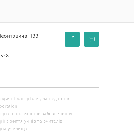
 Леонтовича, 133
5528
одичні матеріали для педагогів
peration
еріально-технічне забезпечення
орії з життя учнів та вчителів
орія училища