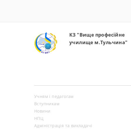
КЗ "Вище професійне
училище м.Тульчина"
Учням і педагогам
Вступникам
Новини
НПЦ
Адміністрація та викладачі