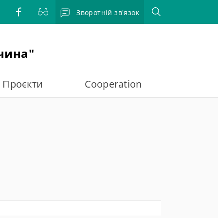
Зворотній зв'язок
чина"
Проєкти
Cooperation