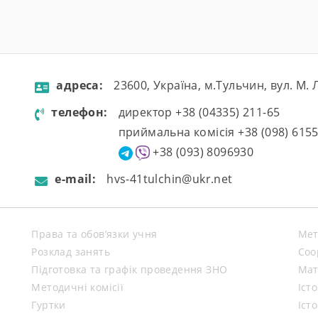
aдресa:
23600, Україна, м.Тульчин, вул. М.
телефон:
директор +38 (04335) 211-65
приймальна комісія +38 (098) 615
+38 (093) 8096930
e-mail:
hvs-41tulchin@ukr.net
Права та обов’язки учня
Мет
Розклад занять
Coo
Підготовка та графік проведення ЗНО
Мат
Методичні комісії
Іст
Гуртки
Іст