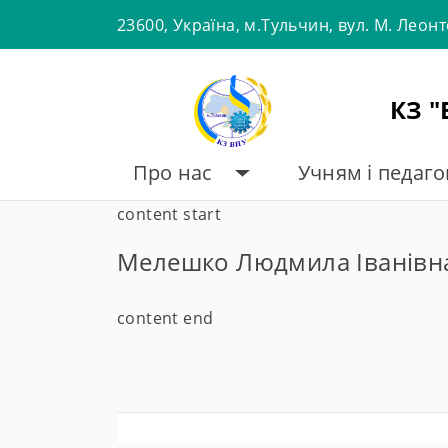
Skip
23600, Україна, м.Тульчин, вул. М. Леон
to
content
КЗ 
Про нас
Учням і педаг
content start
Мелешко Людмила Іванівн
content end