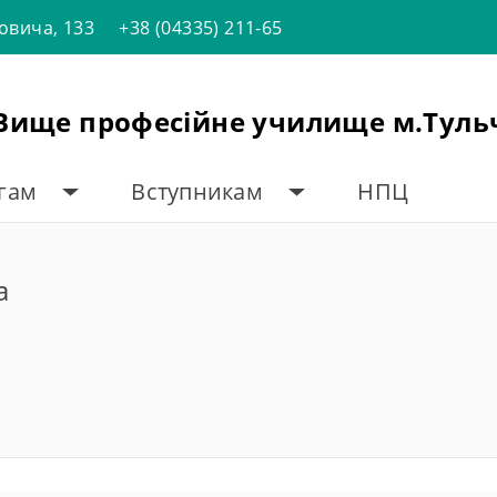
товича, 133
+38 (04335) 211-65
"Вище професійне училище м.Туль
огам
Вступникам
НПЦ
а