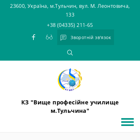
Skip
23600, Україна, м.Тульчин, вул. М. Леонтовича,
to
133
content
+38 (04335) 211-65
Зворотній зв'язок
КЗ "Вище професійне училище
м.Тульчина"