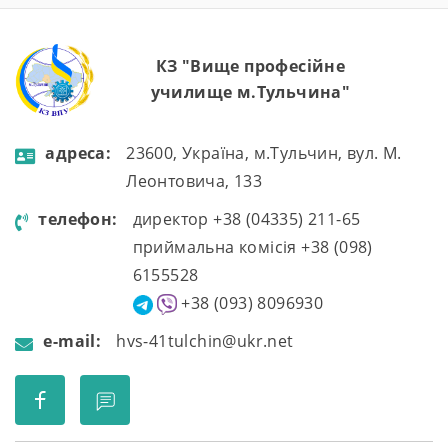
КЗ "Вище професійне
училище м.Тульчина"
aдресa:
23600, Україна, м.Тульчин, вул. М.
Леонтовича, 133
телефон:
директор +38 (04335) 211-65
приймальна комісія +38 (098)
6155528
+38 (093) 8096930
e-mail:
hvs-41tulchin@ukr.net