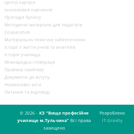
Центр кар’єри
Інклюзивне навчання
Протидія булінгу
Методичні матеріали для педагогів
Cooperation
Матеріально-технічне забезпечення
Історії з життя учнів та вчителів
Історія училища
Міжнародна співпраця
Правила прийому
Документи до вступу
Нормативні акти
Питання та відповіді
© 2026 -
КЗ "Вище професійне
Розроблено
училище м.Тульчина"
Всі права
IT-Gravity
захищено