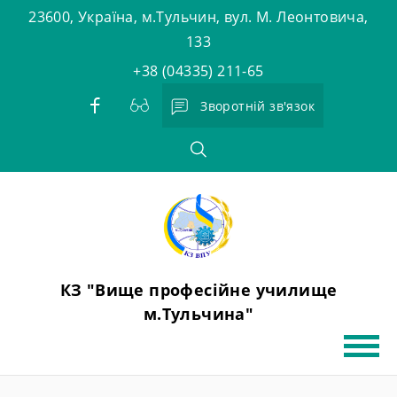
Skip
23600, Україна, м.Тульчин, вул. М. Леонтовича,
to
133
content
+38 (04335) 211-65
Зворотній зв'язок
КЗ "Вище професійне училище
м.Тульчина"