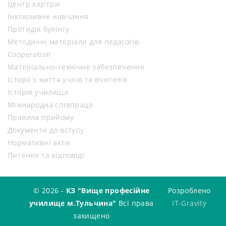
Центр кар’єри
Інклюзивне навчання
Протидія булінгу
Методичні матеріали для педагогів
Cooperation
Матеріально-технічне забезпечення
Історії з життя учнів та вчителів
Історія училища
Міжнародна співпраця
Правила прийому
Документи до вступу
Нормативні акти
Питання та відповіді
© 2026 -
КЗ "Вище професійне
Розроблено
училище м.Тульчина"
Всі права
IT-Gravity
захищено