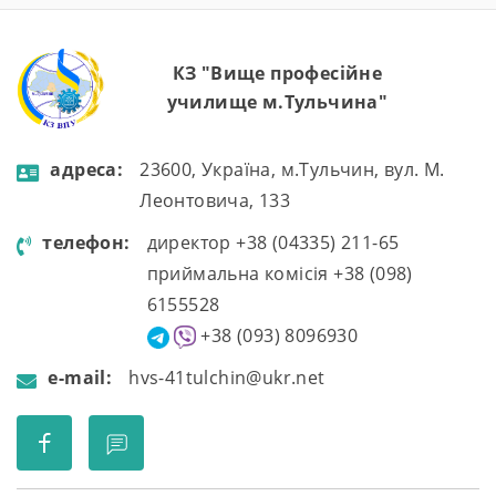
КЗ "Вище професійне
училище м.Тульчина"
aдресa:
23600, Україна, м.Тульчин, вул. М.
Леонтовича, 133
телефон:
директор +38 (04335) 211-65
приймальна комісія +38 (098)
6155528
+38 (093) 8096930
e-mail:
hvs-41tulchin@ukr.net