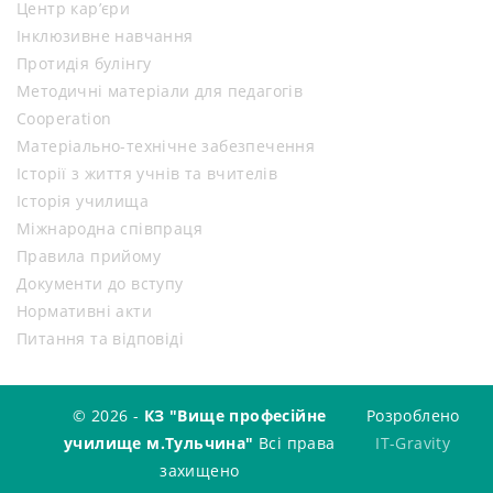
Центр кар’єри
Інклюзивне навчання
Протидія булінгу
Методичні матеріали для педагогів
Cooperation
Матеріально-технічне забезпечення
Історії з життя учнів та вчителів
Історія училища
Міжнародна співпраця
Правила прийому
Документи до вступу
Нормативні акти
Питання та відповіді
© 2026 -
КЗ "Вище професійне
Розроблено
училище м.Тульчина"
Всі права
IT-Gravity
захищено