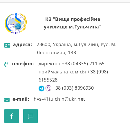
КЗ "Вище професійне
училище м.Тульчина"
aдресa:
23600, Україна, м.Тульчин, вул. М.
Леонтовича, 133
телефон:
директор +38 (04335) 211-65
приймальна комісія +38 (098)
6155528
+38 (093) 8096930
e-mail:
hvs-41tulchin@ukr.net