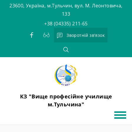
Skip
23600, Україна, м.Тульчин, вул. М. Леонтовича,
to
133
content
+38 (04335) 211-65
Зворотній зв'язок
КЗ "Вище професійне училище
м.Тульчина"