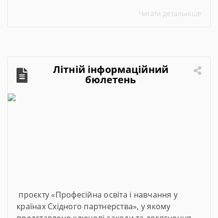
переможців проєкту #100майстерень, що
Читати детальніше
реалізується @Міністерством освіти і науки
України. Його метою є модернізація
майстерень, лабораторій та кабінетів закладів
професійної та фахової передвищої освіти,
щоб студенти мали змогу опановувати сучасні
Літній інформаційний
та актуальні професії та спеціальності. Завдяки
бюлетень
субвенції в розмірі […]
проєкту «Професійна освіта і навчання у
країнах Східного партнерства», у якому