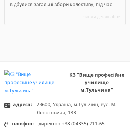
відбулися загальні збори колективу, під час
яких директор закладу Тетяна Друм
Читати детальніше
прозвітувала про підсумки роботи за 2025–
2026 навчальний рік. На зустріч були
запрошені члени батьківського комітету та
представники роботодавців. Ця зустріч стала
важливою платформою для аналізу досягнень,
обговорення викликів, із якими довелося
зіткнутися, […]
КЗ "Вище професійне
училище
м.Тульчина"
aдресa:
23600, Україна, м.Тульчин, вул. М.
Леонтовича, 133
телефон:
директор +38 (04335) 211-65