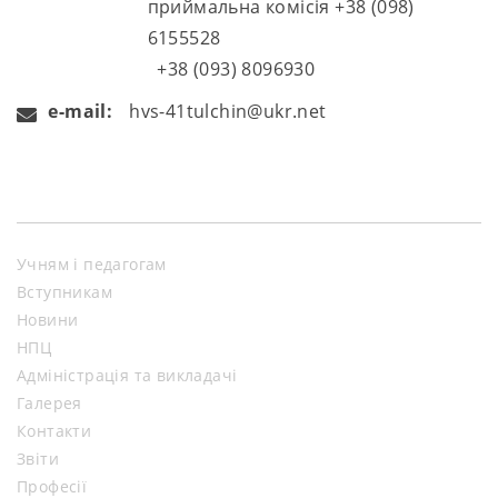
приймальна комісія +38 (098)
6155528
+38 (093) 8096930
e-mail:
hvs-41tulchin@ukr.net
Учням і педагогам
Вступникам
Новини
НПЦ
Адміністрація та викладачі
Галерея
Контакти
Звіти
Професії