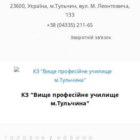
Skip
23600, Україна, м.Тульчин, вул. М. Леонтовича,
to
133
content
+38 (04335) 211-65
Зворотній зв'язок
КЗ "Вище професійне училище
м.Тульчина"
ГОЛОВНА
НОВИНИ