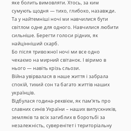
яке болить вимовляти. Хтось, за ким
сумують щодня — тихо, глибоко, назавжди.
Та у найтемніші ночі ми навчилися бути
світлом одне для одного. Навчилися любити
сильніше. Берегти голоси рідних, як
найцінніший скарб.
Бо після тривожної ночі ми все одно
чекаємо на мирний світанок. І віримо в
нього — навіть крізь сльози.
Війна увірвалася в наше життя і забрала
спокій, тихий сон та багато життів наших
українців.
Відбулася година-реквієм, як пам’ять про
славних синів України – наших випускників,
земляків та всіх загиблих в боротьбі за
незалежність, суверенітет і територіальну