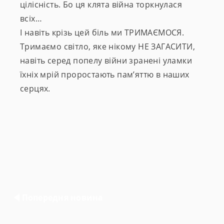
цілісність. Бо ця клята війна торкнулася
всіх…
І навіть крізь цей біль ми ТРИМАЄМОСЯ.
Тримаємо світло, яке нікому НЕ ЗАГАСИТИ,
навіть серед попелу війни зранені уламки
їхніх мрій проростають пам’яттю в наших
серцях.
Навігація
Попередня новина
записів