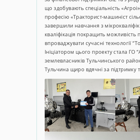
що здобувають спеціальність «Агроін
професію «Тракторист-машиніст сіл
завершили навчання з мікрокваліфіка
кваліфікація покращить можливість 
впроваджувати сучасні технології “Т
Ініціатором цього проекту стала ГО 
землевласників Тульчинського район
Тульчина щиро вдячні за підтримку т