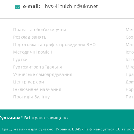
e-mail:
hvs-41tulchin@ukr.net
Права та обов’язки учня
Мет
Розклад занять
Coo
Підготовка та графік проведення ЗНО
Мат
Методичні комісії
Іст
Гуртки
Іст
Гуртожиток та їдальня
Між
Учнівське самоврядування
Пра
Центр кар’єри
Док
Інклюзивне навчання
Нор
Протидія булінгу
Пит
Тульчина"
Всі права захищено
: Кращі навички для сучасної України. EU4Skills фінансується ЄС та