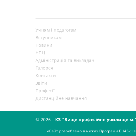
Учням і педагогам
Вступникам
Новини
НПЦ
Адміністрація та викладачі
Галерея
Контакти
Звіти
Професії
Дистанційне навчання
© 2026 -
КЗ "Вище професійне училище м.
«Сайт розроблено в межах Програми EU4Skills