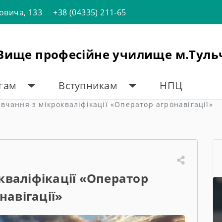
товича, 133
+38 (04335) 211-65
"Вище професійне училище м.Туль
огам
Вступникам
НПЦ
вчання з мікрокваліфікації «Оператор агронавігації»
кваліфікації «Оператор
навігації»