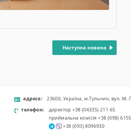
Наступна новина
aдресa:
23600, Україна, м.Тульчин, вул. М.
телефон:
директор +38 (04335) 211-65
приймальна комісія +38 (098) 615
+38 (093) 8096930