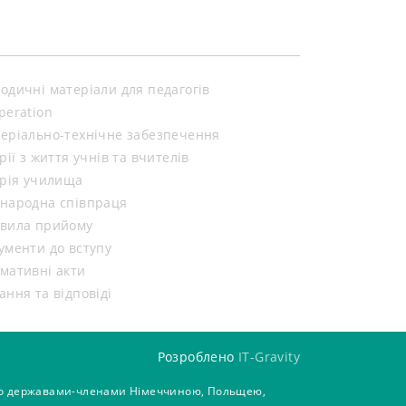
одичні матеріали для педагогів
peration
еріально-технічне забезпечення
орії з життя учнів та вчителів
орія училища
народна співпраця
вила прийому
ументи до вступу
мативні акти
ання та відповіді
Розроблено
IT-Gravity
 його державами-членами Німеччиною, Польщею,