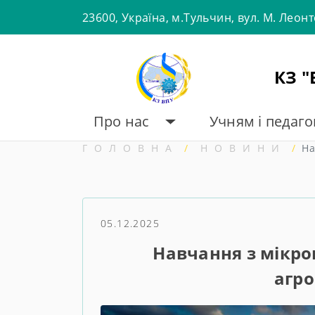
Skip
23600, Україна, м.Тульчин, вул. М. Леон
to
content
КЗ 
Про нас
Учням і педаг
ГОЛОВНА
НОВИНИ
На
05.12.2025
Навчання з мікро
агро