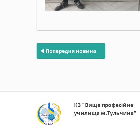
Навігація
записів
Попередня новина
КЗ "Вище професійне
училище м.Тульчина"