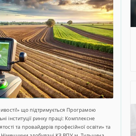
ливості!» що підтримується Програмою
ні інституції ринку праці: Комплексне
ості та провайдерів професійної освіти» та
у Німеччини здобувачі КЗ ВПУ м. Тульчина ,