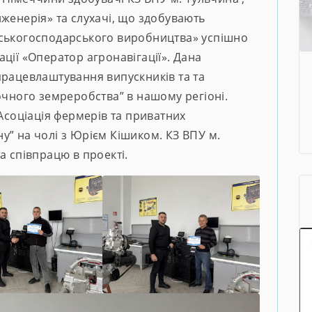
женерія» та слухачі, що здобувають
ьськогосподарського виробництва» успішно
ції «Оператор агронавігації». Дана
працевлаштування випускників та та
очного земреробства” в нашому регіоні.
“Асоціація фермерів та приватних
у” на чолі з Юрієм Кішиком. КЗ ВПУ м.
а співпрацю в проекті.