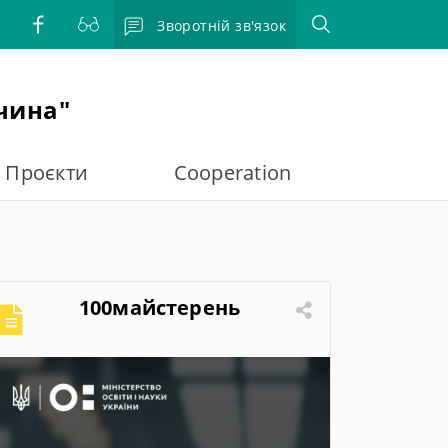
Зворотній зв'язок
чина"
Проєкти
Cooperation
100майстерень