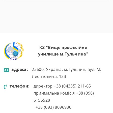
2026 навчальний рік. На зустріч були
запрошені члени батьківського комітету та
представники роботодавців. Ця зустріч стала
важливою платформою для аналізу досягнень,
обговорення викликів, із якими довелося
зіткнутися, […]
КЗ "Вище професійне
училище м.Тульчина"
aдресa:
23600, Україна, м.Тульчин, вул. М.
Леонтовича, 133
телефон:
директор +38 (04335) 211-65
приймальна комісія +38 (098)
6155528
+38 (093) 8096930