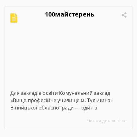
100майстерень
Для закладів освіти Комунальний заклад
«Вище професійне училище м. Тульчина»
Вінницької обласної ради — один з
переможців проєкту #100майстерень, що
Читати детальніше
реалізується @Міністерством освіти і науки
України. Його метою є модернізація
майстерень, лабораторій та кабінетів закладів