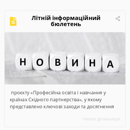
професійної та фахової передвищої освіти,
щоб студенти мали змогу опановувати сучасні
Літній інформаційний
та актуальні професії та спеціальності. Завдяки
бюлетень
субвенції в розмірі […]
проєкту «Професійна освіта і навчання у
країнах Східного партнерства», у якому
представлено ключові заходи та досягнення
проєкту за січень–червень 2026 року
Читати детальніше