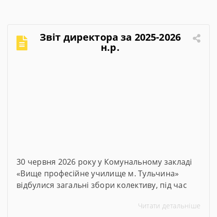
Звіт директора за 2025-2026
н.р.
30 червня 2026 року у Комунальному закладі
«Вище професійне училище м. Тульчина»
відбулися загальні збори колективу, під час
яких директор закладу Тетяна Друм
Читати детальніше
прозвітувала про підсумки роботи за 2025–