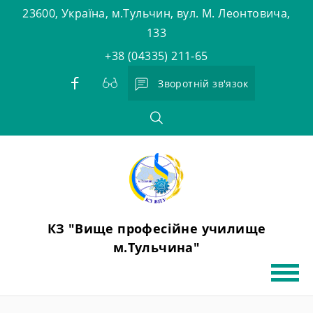
Skip
23600, Україна, м.Тульчин, вул. М. Леонтовича,
to
133
content
+38 (04335) 211-65
Зворотній зв'язок
КЗ "Вище професійне училище
м.Тульчина"