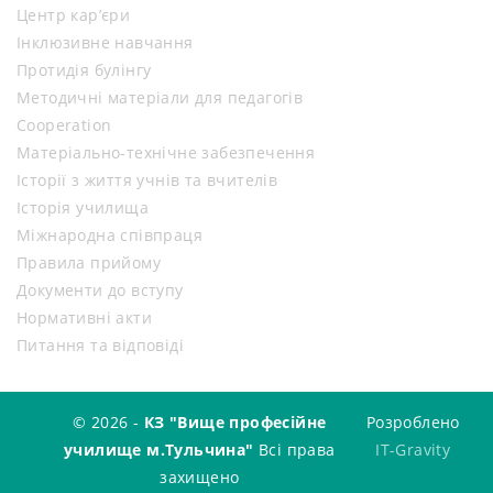
Центр кар’єри
Інклюзивне навчання
Протидія булінгу
Методичні матеріали для педагогів
Cooperation
Матеріально-технічне забезпечення
Історії з життя учнів та вчителів
Історія училища
Міжнародна співпраця
Правила прийому
Документи до вступу
Нормативні акти
Питання та відповіді
© 2026 -
КЗ "Вище професійне
Розроблено
училище м.Тульчина"
Всі права
IT-Gravity
захищено