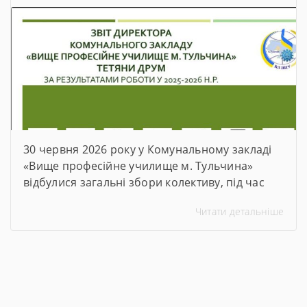
30 червня 2026 року у Комунальному закладі
«Вище професійне училище м. Тульчина»
відбулися загальні збори колективу, під час
яких директор закладу Тетяна Друм
Читати детальніше
прозвітувала про підсумки роботи за 2025–
2026 навчальний рік. На зустріч були
запрошені члени батьківського комітету та
представники роботодавців. Ця зустріч стала
важливою платформою для аналізу досягнень,
обговорення викликів, із якими довелося