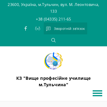
Skip
23600, Україна, м.Тульчин, вул. М. Леонтовича,
to
133
content
+38 (04335) 211-65
Зворотній зв'язок
КЗ "Вище професійне училище
м.Тульчина"