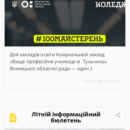
Для закладів освіти Комунальний заклад
«Вище професійне училище м. Тульчина»
Вінницької обласної ради — один з
переможців проєкту #100майстерень, що
Читати детальніше
реалізується @Міністерством освіти і науки
України. Його метою є модернізація
майстерень, лабораторій та кабінетів закладів
професійної та фахової передвищої освіти,
щоб студенти мали змогу опановувати сучасні
Літній інформаційний
та актуальні професії та спеціальності. Завдяки
бюлетень
субвенції в розмірі […]