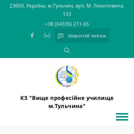
Skip
23600, Україна, м.Тульчин, вул. М. Леонтовича,
to
133
content
+38 (04335) 211-65
Зворотній зв'язок
КЗ "Вище професійне училище
м.Тульчина"