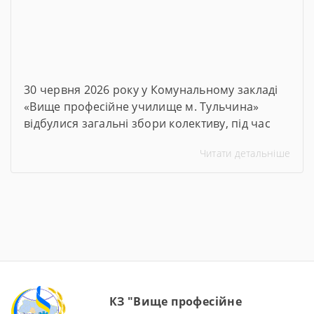
30 червня 2026 року у Комунальному закладі
«Вище професійне училище м. Тульчина»
відбулися загальні збори колективу, під час
яких директор закладу Тетяна Друм
Читати детальніше
прозвітувала про підсумки роботи за 2025–
2026 навчальний рік. На зустріч були
запрошені члени батьківського комітету та
представники роботодавців. Ця зустріч стала
важливою платформою для аналізу досягнень,
обговорення викликів, із якими довелося
зіткнутися, […]
КЗ "Вище професійне