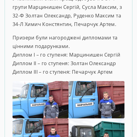
групи Марцинишен Сергій, Сусла Максим, з
32-Ф Золтан Олександр, Руденко Максим та
34-Л Химич Констянтин, Печарчук Артем.
Призери були нагороджені дипломами та
цінними подарунками.
Диплом І – го ступеня: Марцинишен Сергій
Диплом ІІ – го ступеня: Золтан Олександр
Диплом ІІІ – го ступеня: Печарчук Артем