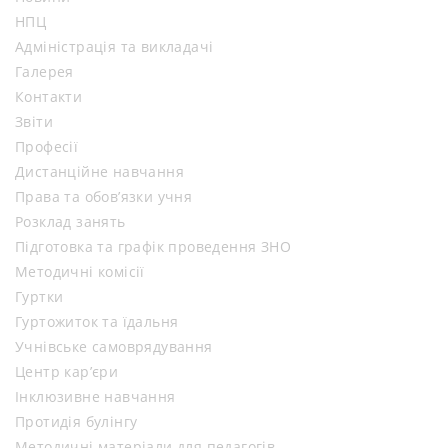
НПЦ
Адміністрація та викладачі
Галерея
Контакти
Звіти
Професії
Дистанційне навчання
Права та обов’язки учня
Розклад занять
Підготовка та графік проведення ЗНО
Методичні комісії
Гуртки
Гуртожиток та їдальня
Учнівське самоврядування
Центр кар’єри
Інклюзивне навчання
Протидія булінгу
Методичні матеріали для педагогів