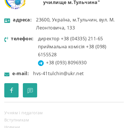
училище м.Тульчина"
aдресa:
23600, Україна, м.Тульчин, вул. М.
Леонтовича, 133
телефон:
директор +38 (04335) 211-65
приймальна комісія +38 (098)
6155528
+38 (093) 8096930
e-mail:
hvs-41tulchin@ukr.net
Учням і педагогам
Вступникам
Новини