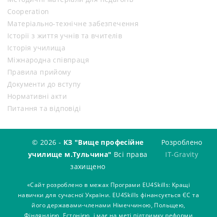
Cooperation
Матеріально-технічне забезпечення
Історії з життя учнів та вчителів
Історія училища
Міжнародна співпраця
Правила прийому
Документи до вступу
Нормативні акти
Питання та відповіді
© 2026 -
КЗ "Вище професійне
Розроблено
училище м.Тульчина"
Всі права
IT-Gravity
захищено
«Сайт розроблено в межах Програми EU4Skills: Кращі
навички для сучасної України. EU4Skills фінансується ЄС та
його державами-членами Німеччиною, Польщею,
Фінляндією, Естонією, і має на меті підтримку реформи