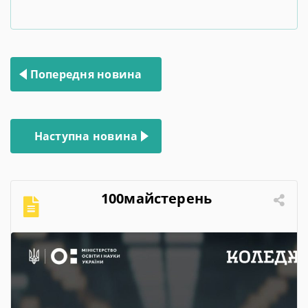
Навігація
Попередня новина
записів
Наступна новина
100майстерень