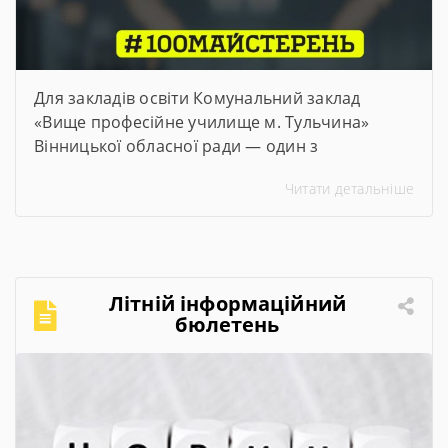
Для закладів освіти Комунальний заклад
«Вище професійне училище м. Тульчина»
Вінницької обласної ради — один з
переможців проєкту #100майстерень, що
Читати детальніше
реалізується @Міністерством освіти і науки
України. Його метою є модернізація
майстерень, лабораторій та кабінетів закладів
професійної та фахової передвищої освіти,
щоб студенти мали змогу опановувати сучасні
Літній інформаційний
та актуальні професії та спеціальності. Завдяки
бюлетень
субвенції в розмірі […]