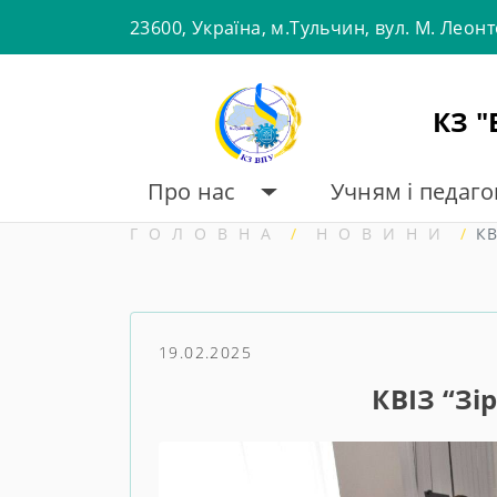
Skip
23600, Україна, м.Тульчин, вул. М. Леон
to
content
КЗ 
Про нас
Учням і педаг
ГОЛОВНА
НОВИНИ
КВ
19.02.2025
КВІЗ “Зі