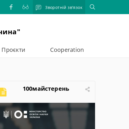
Зворотній зв'язок
чина"
Проєкти
Cooperation
100майстерень