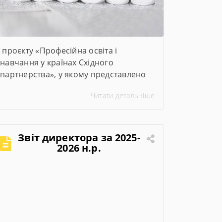
проєкту «Професійна освіта і
навчання у країнах Східного
партнерства», у якому представлено
ключові заходи та досягнення проєкту
Читати детальніше
за січень–червень 2026 року
Звіт директора за 2025-
2026 н.р.