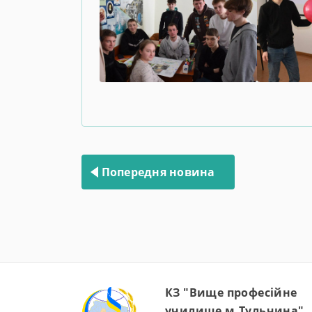
Навігація
записів
Попередня новина
КЗ "Вище професійне
училище м.Тульчина"