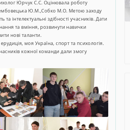
ихолог Юрчук С.С. Оцінювала роботу
рембовецька Ю.М.,Собко М.О. Метою заходу
 та інтелектуальні здібності учасників. Дати
нання та вміння, розвинути навички
вити нові таланти.
, ерудиція, моя Україна, спорт та психологія.
часників кожної команди дали змогу