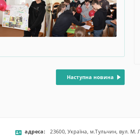
Наступна новина
aдресa:
23600, Україна, м.Тульчин, вул. М.