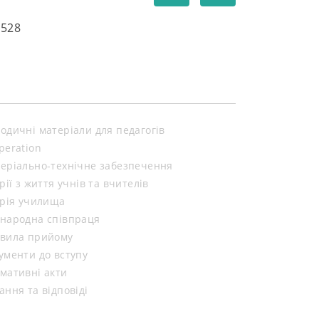
5528
одичні матеріали для педагогів
peration
еріально-технічне забезпечення
орії з життя учнів та вчителів
орія училища
народна співпраця
вила прийому
ументи до вступу
мативні акти
ання та відповіді