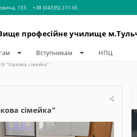
товича, 133
+38 (04335) 211-65
"Вище професійне училище м.Туль
огам
Вступникам
НПЦ
ІЗ “Зіркова сімейка”
ркова сімейка”