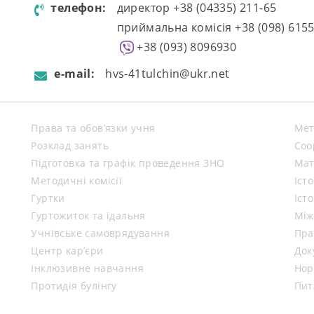
телефон:
директор +38 (04335) 211-65
приймальна комісія +38 (098) 615
+38 (093) 8096930
e-mail:
hvs-41tulchin@ukr.net
Права та обов’язки учня
Мет
Розклад занять
Coo
Підготовка та графік проведення ЗНО
Мат
Методичні комісії
Іст
Гуртки
Іст
Гуртожиток та їдальня
Між
Учнівське самоврядування
Пра
Центр кар’єри
Док
Інклюзивне навчання
Нор
Протидія булінгу
Пит