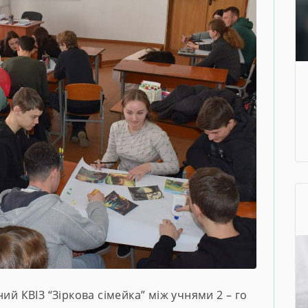
ий КВІЗ “Зіркова сімейка” між учнями 2 – го