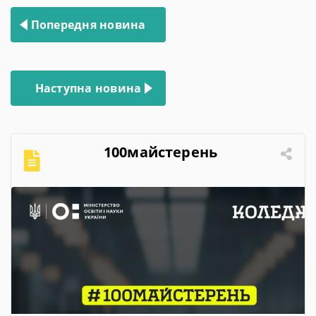
Навігація
Попередня новина
записів
Наступна новина
100майстерень