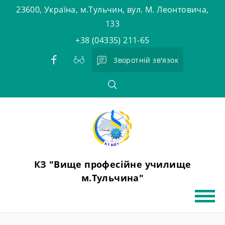
Skip
23600, Україна, м.Тульчин, вул. М. Леонтовича,
to
133
content
+38 (04335) 211-65
Зворотній зв'язок
КЗ "Вище професійне училище
м.Тульчина"