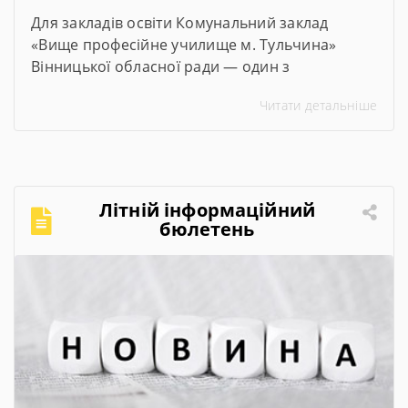
Для закладів освіти Комунальний заклад
«Вище професійне училище м. Тульчина»
Вінницької обласної ради — один з
переможців проєкту #100майстерень, що
Читати детальніше
реалізується @Міністерством освіти і науки
України. Його метою є модернізація
майстерень, лабораторій та кабінетів закладів
професійної та фахової передвищої освіти,
щоб студенти мали змогу опановувати сучасні
Літній інформаційний
та актуальні професії та спеціальності. Завдяки
бюлетень
субвенції в розмірі […]