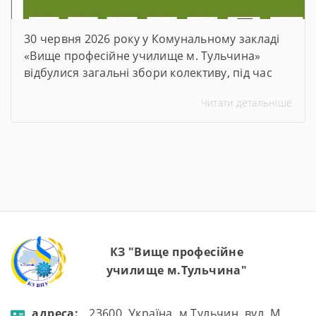
30 червня 2026 року у Комунальному закладі
«Вище професійне училище м. Тульчина»
відбулися загальні збори колективу, під час
яких директор закладу Тетяна Друм
Читати детальніше
прозвітувала про підсумки роботи за 2025–
2026 навчальний рік. На зустріч були
запрошені члени батьківського комітету та
представники роботодавців. Ця зустріч стала
важливою платформою для аналізу досягнень,
обговорення викликів, із якими довелося
зіткнутися, […]
КЗ "Вище професійне
училище м.Тульчина"
aдресa:
23600, Україна, м.Тульчин, вул. М.