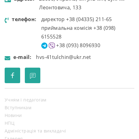
Леонтовича, 133
телефон:
директор +38 (04335) 211-65
приймальна комісія +38 (098)
6155528
+38 (093) 8096930
e-mail:
hvs-41tulchin@ukr.net
Учням і педагогам
Вступникам
Новини
НПЦ
Адміністрація та викладачі
Галерея