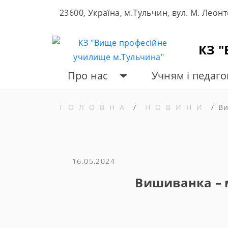
Skip
23600, Україна, м.Тульчин, вул. М. Леон
to
content
КЗ 
Про нас
Учням і педаг
ГОЛОВНА
НОВИНИ
Ви
16.05.2024
Вишиванка – 