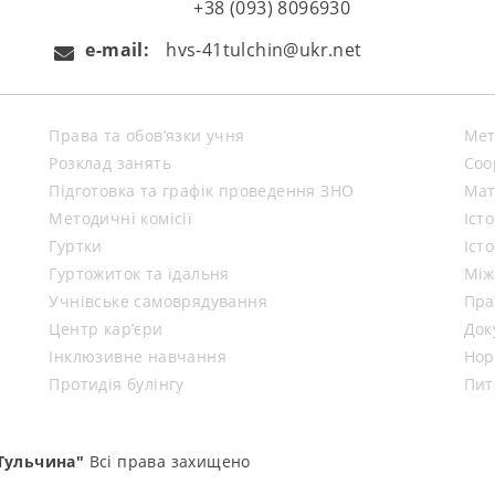
+38 (093) 8096930
e-mail:
hvs-41tulchin@ukr.net
Права та обов’язки учня
Мет
Розклад занять
Coo
Підготовка та графік проведення ЗНО
Мат
Методичні комісії
Іст
Гуртки
Іст
Гуртожиток та їдальня
Між
Учнівське самоврядування
Пра
Центр кар’єри
Док
Інклюзивне навчання
Нор
Протидія булінгу
Пит
Тульчина"
Всі права захищено