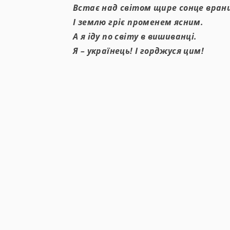
Встає над світом щире сонце вран
І землю гріє променем ясним.
А я іду по світу в вишиванці.
Я – українець! І горджуся цим!