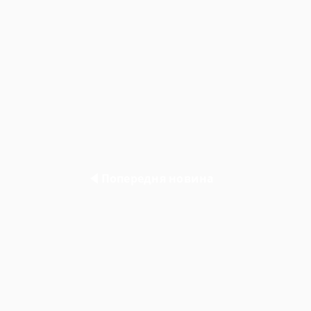
Навігація
записів
Попередня новина