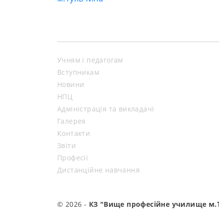
Учням і педагогам
Вступникам
Новини
НПЦ
Адміністрація та викладачі
Галерея
Контакти
Звіти
Професії
Дистанційне навчання
© 2026 -
КЗ "Вище професійне училище м.