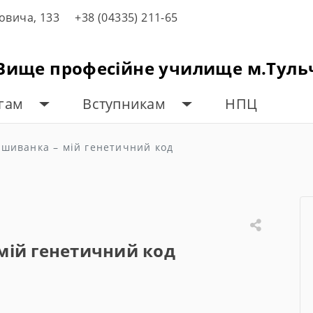
товича, 133
+38 (04335) 211-65
"Вище професійне училище м.Туль
огам
Вступникам
НПЦ
шиванка – мій генетичний код
мій генетичний код