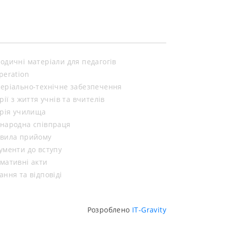
одичні матеріали для педагогів
peration
еріально-технічне забезпечення
орії з життя учнів та вчителів
орія училища
народна співпраця
вила прийому
ументи до вступу
мативні акти
ання та відповіді
Розроблено
IT-Gravity