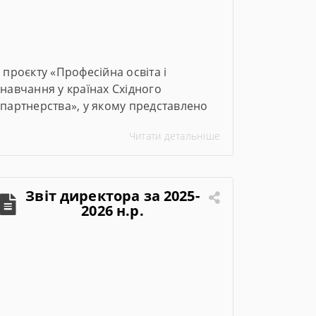
проєкту «Професійна освіта і
навчання у країнах Східного
партнерства», у якому представлено
ключові заходи та досягнення проєкту
Читати детальніше
за січень–червень 2026 року
Звіт директора за 2025-
2026 н.р.