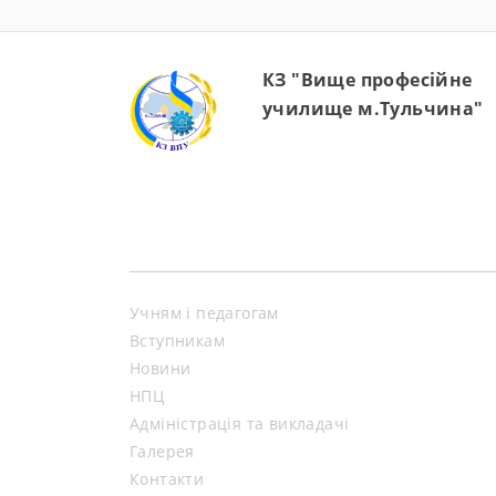
КЗ "Вище професійне
училище м.Тульчина"
Учням і педагогам
Вступникам
Новини
НПЦ
Адміністрація та викладачі
Галерея
Контакти