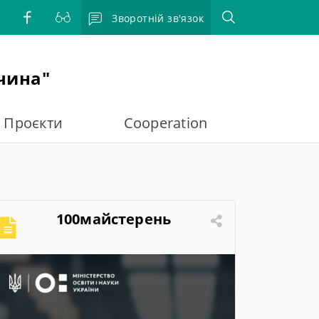
Зворотній зв'язок
чина"
Проєкти
Cooperation
100майстерень