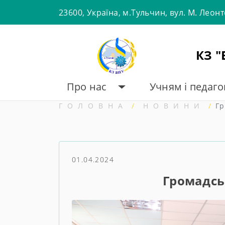
Skip
23600, Україна, м.Тульчин, вул. М. Леон
to
content
КЗ 
Про нас
Учням і педаг
ГОЛОВНА
НОВИНИ
Гр
01.04.2024
Громадськ