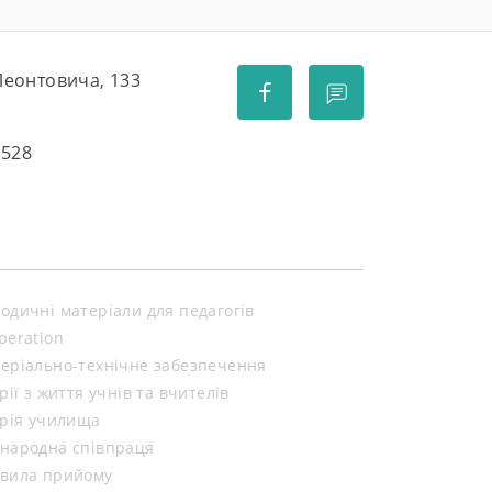
 Леонтовича, 133
5528
одичні матеріали для педагогів
peration
еріально-технічне забезпечення
орії з життя учнів та вчителів
орія училища
народна співпраця
вила прийому