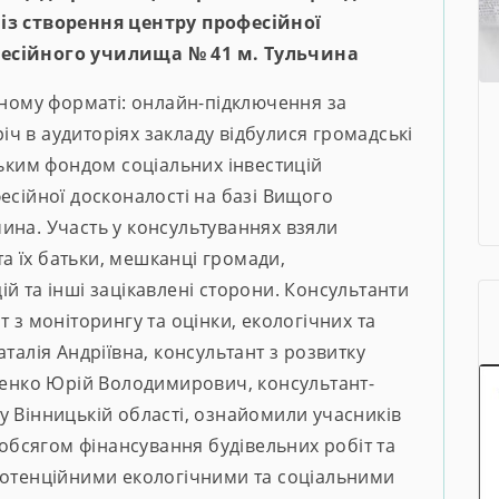
 із створення центру професійної
фесійного училища № 41 м. Тульчина
аному форматі: онлайн-підключення за
ч в аудиторіях закладу відбулися громадські
ським фондом соціальних інвестицій
есійної досконалості на базі Вищого
ина. Участь у консультуваннях взяли
 та їх батьки, мешканці громади,
й та інші зацікавлені сторони. Консультанти
 з моніторингу та оцінки, екологічних та
талія Андріївна, консультант з розвитку
епенко Юрій Володимирович, консультант-
у Вінницькій області, ознайомили учасників
 обсягом фінансування будівельних робіт та
потенційними екологічними та соціальними