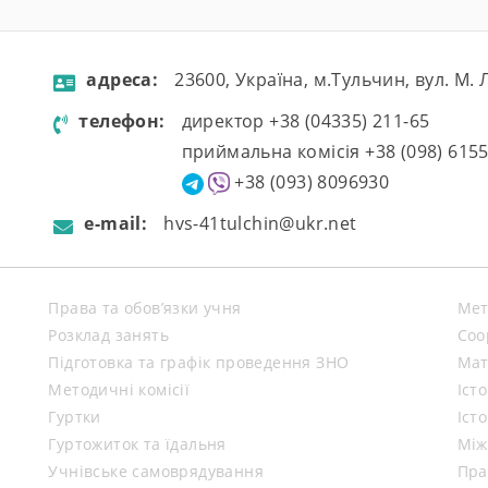
aдресa:
23600, Україна, м.Тульчин, вул. М.
телефон:
директор +38 (04335) 211-65
приймальна комісія +38 (098) 615
+38 (093) 8096930
e-mail:
hvs-41tulchin@ukr.net
Права та обов’язки учня
Мет
Розклад занять
Coo
Підготовка та графік проведення ЗНО
Мат
Методичні комісії
Іст
Гуртки
Іст
Гуртожиток та їдальня
Між
Учнівське самоврядування
Пра