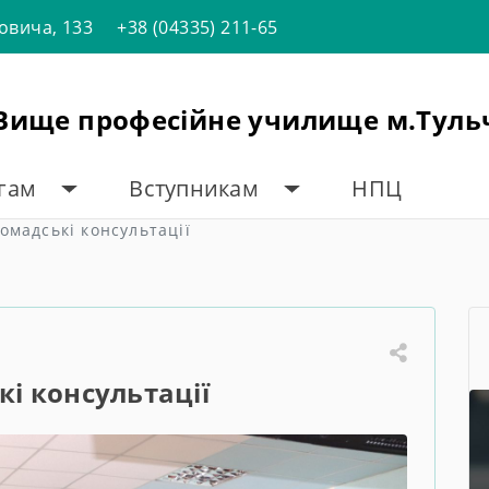
товича, 133
+38 (04335) 211-65
"Вище професійне училище м.Туль
огам
Вступникам
НПЦ
омадські консультації
і консультації