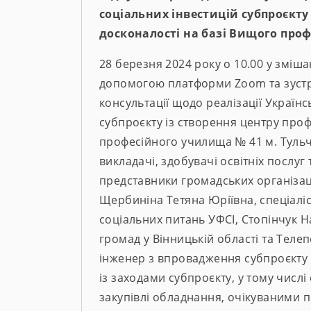
соціальних інвестицій субпроєкту
досконалості на базі Вищого про
28 березня 2024 року о 10.00 у зміш
допомогою платформи Zoom та зустрі
консультації щодо реалізації Україн
субпроєкту із створення центру проф
професійного училища № 41 м. Тульч
викладачі, здобувачі освітніх послуг
представники громадських організаці
Щербиніна Тетяна Юріївна, спеціаліст
соціальних питань УФСІ, Стопінчук На
громад у Вінницькій області та Тел
інженер з впровадження субпроєкту 
із заходами субпроєкту, у тому числі
закупівлі обладнання, очікуваними 