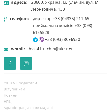
aдресa:
23600, Україна, м.Тульчин, вул. М.
Леонтовича, 133
телефон:
директор +38 (04335) 211-65
приймальна комісія +38 (098)
6155528
+38 (093) 8096930
e-mail:
hvs-41tulchin@ukr.net
Учням і педагогам
Вступникам
Новини
НПЦ
Адміністрація та викладачі