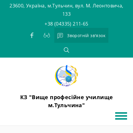
Skip
23600, Україна, м.Тульчин, вул. М. Леонтовича,
to
133
content
+38 (04335) 211-65
Зворотній зв'язок
КЗ "Вище професійне училище
м.Тульчина"