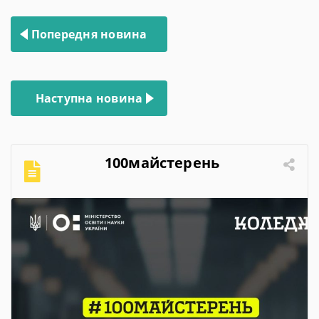
Навігація
Попередня новина
записів
Наступна новина
100майстерень