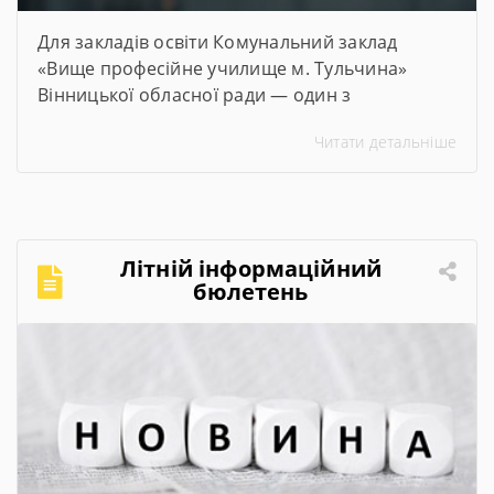
Для закладів освіти Комунальний заклад
«Вище професійне училище м. Тульчина»
Вінницької обласної ради — один з
переможців проєкту #100майстерень, що
Читати детальніше
реалізується @Міністерством освіти і науки
України. Його метою є модернізація
майстерень, лабораторій та кабінетів закладів
професійної та фахової передвищої освіти,
щоб студенти мали змогу опановувати сучасні
Літній інформаційний
та актуальні професії та спеціальності. Завдяки
бюлетень
субвенції в розмірі […]