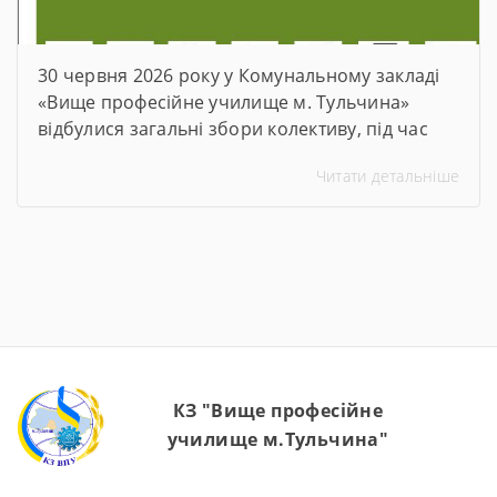
30 червня 2026 року у Комунальному закладі
«Вище професійне училище м. Тульчина»
відбулися загальні збори колективу, під час
яких директор закладу Тетяна Друм
Читати детальніше
прозвітувала про підсумки роботи за 2025–
2026 навчальний рік. На зустріч були
запрошені члени батьківського комітету та
представники роботодавців. Ця зустріч стала
важливою платформою для аналізу досягнень,
обговорення викликів, із якими довелося
зіткнутися, […]
КЗ "Вище професійне
училище м.Тульчина"