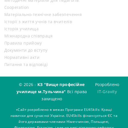
Методичні матеріали для педагогів
Cooperation
Матеріально-технічне забезпечення
Історії з життя учнів та вчителів
Історія училища
Міжнародна співпраця
Правила прийому
Документи до вступу
Нормативні акти
Питання та відповіді
© 2026 -
КЗ "Вище професійне
Розроблено
училище м.Тульчина"
Всі права
IT-Gravity
захищено
«Сайт розроблено в межах Програми EU4Skills: Кращі
навички для сучасної України. EU4Skills фінансується ЄС та
його державами-членами Німеччиною, Польщею,
Фінляндією, Естонією, і має на меті підтримку реформи