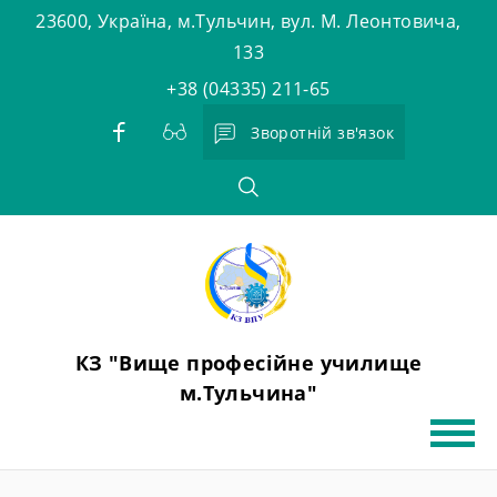
Skip
23600, Україна, м.Тульчин, вул. М. Леонтовича,
to
133
content
+38 (04335) 211-65
Зворотній зв'язок
КЗ "Вище професійне училище
м.Тульчина"