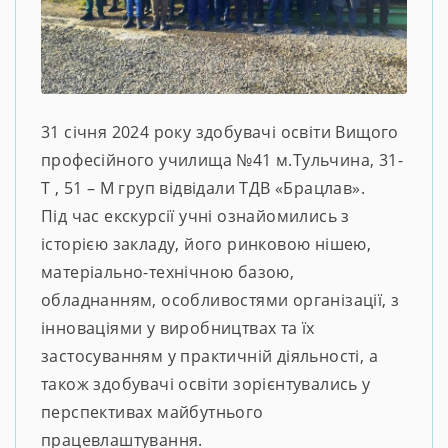
31 січня 2024 року здобувачі освіти Вищого
професійного училища №41 м.Тульчина, 31-
Т , 51 – М груп відвідали ТДВ «Брацлав».
Під час екскурсії учні ознайомились з
історією закладу, його ринковою нішею,
матеріально-технічною базою,
обладнанням, особливостями організації, з
інноваціями у виробництвах та їх
застосуванням у практичній діяльності, а
також здобувачі освіти зорієнтувались у
перспективах майбутнього
працевлаштування.