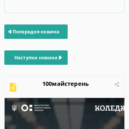
Навігація
Попередня новина
записів
Наступна новина
100майстерень