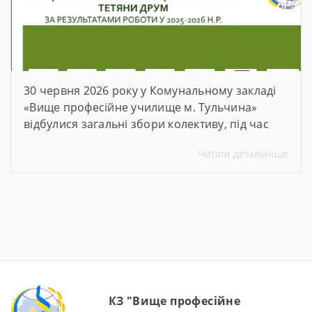
30 червня 2026 року у Комунальному закладі
«Вище професійне училище м. Тульчина»
відбулися загальні збори колективу, під час
яких директор закладу Тетяна Друм
Читати детальніше
прозвітувала про підсумки роботи за 2025–
2026 навчальний рік. На зустріч були
запрошені члени батьківського комітету та
представники роботодавців. Ця зустріч стала
важливою платформою для аналізу досягнень,
обговорення викликів, із якими довелося
зіткнутися, […]
КЗ "Вище професійне