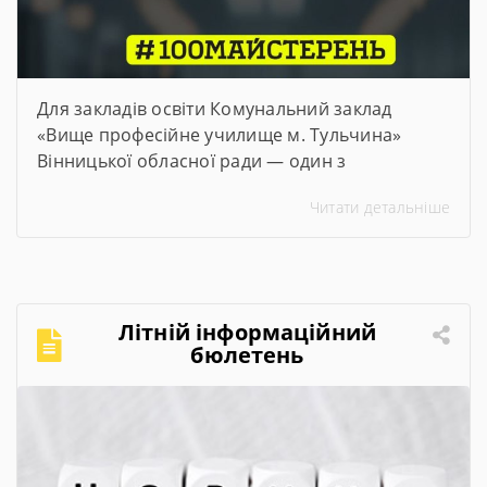
Для закладів освіти Комунальний заклад
«Вище професійне училище м. Тульчина»
Вінницької обласної ради — один з
переможців проєкту #100майстерень, що
Читати детальніше
реалізується @Міністерством освіти і науки
України. Його метою є модернізація
майстерень, лабораторій та кабінетів закладів
професійної та фахової передвищої освіти,
щоб студенти мали змогу опановувати сучасні
Літній інформаційний
та актуальні професії та спеціальності. Завдяки
бюлетень
субвенції в розмірі […]