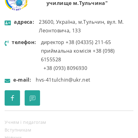
училище м.Тульчина"
aдресa:
23600, Україна, м.Тульчин, вул. М.
Леонтовича, 133
телефон:
директор +38 (04335) 211-65
приймальна комісія +38 (098)
6155528
+38 (093) 8096930
e-mail:
hvs-41tulchin@ukr.net
Учням і педагогам
Вступникам
Новини