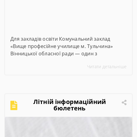
Для закладів освіти Комунальний заклад
«Вище професійне училище м. Тульчина»
Вінницької обласної ради — один з
переможців проєкту #100майстерень, що
Читати детальніше
реалізується @Міністерством освіти і науки
України. Його метою є модернізація
майстерень, лабораторій та кабінетів закладів
професійної та фахової передвищої освіти,
щоб студенти мали змогу опановувати сучасні
Літній інформаційний
та актуальні професії та спеціальності. Завдяки
бюлетень
субвенції в розмірі […]