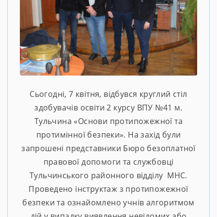
Сьогодні, 7 квітня, відбувся круглий стіл
здобувачів освіти 2 курсу ВПУ №41 м.
Тульчина «Основи протипожежної та
протимінної безпеки». На захід були
запрошені представники Бюро безоплатної
правової допомоги та службовці
Тульчинського районного відділу МНС.
Проведено інструктаж з протипожежної
безпеки та ознайомлено учнів алгоритмом
дій у випадку виявлення невідомих або