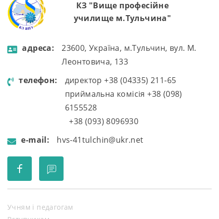
КЗ "Вище професійне
училище м.Тульчина"
aдресa:
23600, Україна, м.Тульчин, вул. М.
Леонтовича, 133
телефон:
директор +38 (04335) 211-65
приймальна комісія +38 (098)
6155528
+38 (093) 8096930
e-mail:
hvs-41tulchin@ukr.net
Учням і педагогам