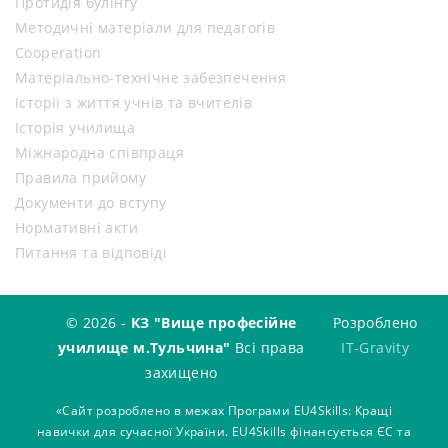
Протидія булінгу
Методичні матеріали для педагогів
Cooperation
Матеріально-технічне забезпечення
Історії з життя учнів та вчителів
Історія училища
Міжнародна співпраця
Правила прийому
Документи до вступу
Нормативні акти
Питання та відповіді
© 2026 -
КЗ "Вище професійне
Розроблено
училище м.Тульчина"
Всі права
IT-Gravity
захищено
«Сайт розроблено в межах Програми EU4Skills: Кращі
навички для сучасної України. EU4Skills фінансується ЄС та