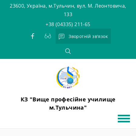
Skip
23600, Україна, м.Тульчин, вул. М. Леонтовича,
to
133
content
+38 (04335) 211-65
Зворотній зв'язок
КЗ "Вище професійне училище
м.Тульчина"