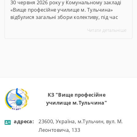
30 червня 2026 року у Комунальному закладі
«Вище професійне училище м. Тульчина»
відбулися загальні збори колективу, під час
яких директор закладу Тетяна Друм
Читати детальніше
прозвітувала про підсумки роботи за 2025–
2026 навчальний рік. На зустріч були
запрошені члени батьківського комітету та
представники роботодавців. Ця зустріч стала
важливою платформою для аналізу досягнень,
обговорення викликів, із якими довелося
зіткнутися, […]
КЗ "Вище професійне
училище м.Тульчина"
aдресa:
23600, Україна, м.Тульчин, вул. М.
Леонтовича, 133