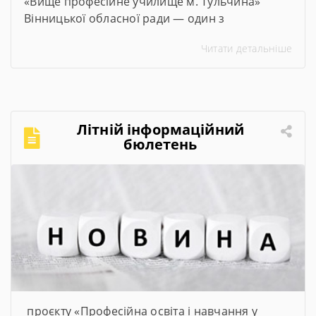
«Вище професійне училище м. Тульчина»
Вінницької обласної ради — один з
переможців проєкту #100майстерень, що
Читати детальніше
реалізується @Міністерством освіти і науки
України. Його метою є модернізація
майстерень, лабораторій та кабінетів закладів
професійної та фахової передвищої освіти,
щоб студенти мали змогу опановувати сучасні
Літній інформаційний
та актуальні професії та спеціальності. Завдяки
бюлетень
субвенції в розмірі […]
проєкту «Професійна освіта і навчання у