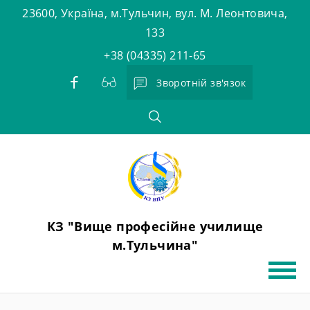
Skip
23600, Україна, м.Тульчин, вул. М. Леонтовича,
to
133
content
+38 (04335) 211-65
Зворотній зв'язок
КЗ "Вище професійне училище
м.Тульчина"