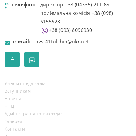
телефон:
директор +38 (04335) 211-65
приймальна комісія +38 (098)
6155528
+38 (093) 8096930
e-mail:
hvs-41tulchin@ukr.net
Учням і педагогам
Вступникам
Новини
НПЦ
Адміністрація та викладачі
Галерея
Контакти