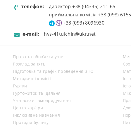
телефон:
директор +38 (04335) 211-65
приймальна комісія +38 (098) 615
+38 (093) 8096930
e-mail:
hvs-41tulchin@ukr.net
Права та обов’язки учня
Мет
Розклад занять
Coo
Підготовка та графік проведення ЗНО
Мат
Методичні комісії
Іст
Гуртки
Іст
Гуртожиток та їдальня
Між
Учнівське самоврядування
Пра
Центр кар’єри
Док
Інклюзивне навчання
Нор
Протидія булінгу
Пит