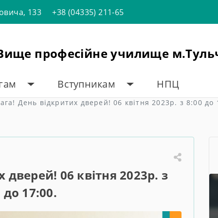
товича, 133
+38 (04335) 211-65
"Вище професійне училище м.Туль
огам
Вступникам
НПЦ
ага! День відкритих дверей! 06 квітня 2023р. з 8:00 до 
 дверей! 06 квітня 2023р. з
 до 17:00.