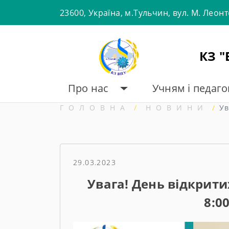
Skip
23600, Україна, м.Тульчин, вул. М. Леон
to
content
КЗ 
Про нас
Учням і педаг
ГОЛОВНА
НОВИНИ
Ув
29.03.2023
Увага! День відкритих
8:00