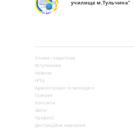
училище м.Тульчина"
Учням і педагогам
Вступникам
Новини
НПЦ
Адміністрація та викладачі
Галерея
Контакти
Звіти
Професії
Дистанційне навчання