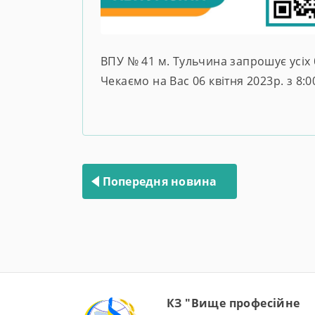
ВПУ № 41 м. Тульчина запрошує усіх
Чекаємо на Вас 06 квітня 2023р. з 8:00
Навігація
записів
Попередня новина
КЗ "Вище професійне