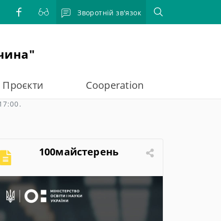
Зворотній зв'язок
чина"
Проєкти
Cooperation
17:00.
100майстерень