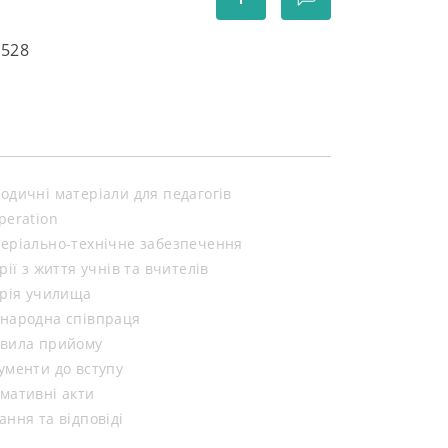
5528
одичні матеріали для педагогів
peration
еріально-технічне забезпечення
орії з життя учнів та вчителів
орія училища
народна співпраця
вила прийому
ументи до вступу
мативні акти
ання та відповіді