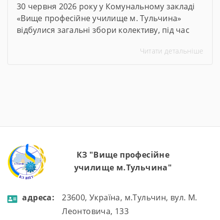
30 червня 2026 року у Комунальному закладі
«Вище професійне училище м. Тульчина»
відбулися загальні збори колективу, під час
яких директор закладу Тетяна Друм
Читати детальніше
прозвітувала про підсумки роботи за 2025–
2026 навчальний рік. На зустріч були
запрошені члени батьківського комітету та
представники роботодавців. Ця зустріч стала
важливою платформою для аналізу досягнень,
обговорення викликів, із якими довелося
зіткнутися, […]
КЗ "Вище професійне
училище м.Тульчина"
aдресa:
23600, Україна, м.Тульчин, вул. М.
Леонтовича, 133