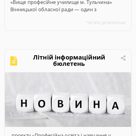
«Вище професійне училище м. Тульчина»
Вінницької обласної ради — один з
переможців проєкту #100майстерень, що
Читати детальніше
реалізується @Міністерством освіти і науки
України. Його метою є модернізація
майстерень, лабораторій та кабінетів закладів
професійної та фахової передвищої освіти,
щоб студенти мали змогу опановувати сучасні
Літній інформаційний
та актуальні професії та спеціальності. Завдяки
бюлетень
субвенції в розмірі […]
проєкту «Професійна освіта і навчання у