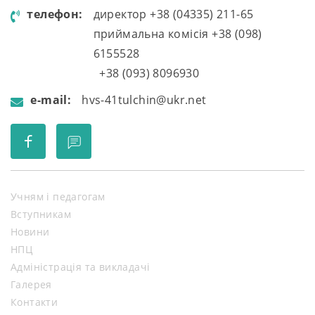
телефон:
директор +38 (04335) 211-65
приймальна комісія +38 (098)
6155528
+38 (093) 8096930
e-mail:
hvs-41tulchin@ukr.net
Учням і педагогам
Вступникам
Новини
НПЦ
Адміністрація та викладачі
Галерея
Контакти