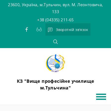
Skip
23600, Україна, м.Тульчин, вул. М. Леонтовича,
to
133
content
+38 (04335) 211-65
Зворотній зв'язок
КЗ "Вище професійне училище
м.Тульчина"