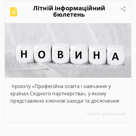
щоб студенти мали змогу опановувати сучасні
Літній інформаційний
та актуальні професії та спеціальності. Завдяки
бюлетень
субвенції в розмірі […]
проєкту «Професійна освіта і навчання у
країнах Східного партнерства», у якому
представлено ключові заходи та досягнення
проєкту за січень–червень 2026 року
Читати детальніше