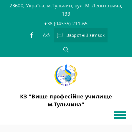
Skip
23600, Україна, м.Тульчин, вул. М. Леонтовича,
to
133
content
+38 (04335) 211-65
Зворотній зв'язок
КЗ "Вище професійне училище
м.Тульчина"