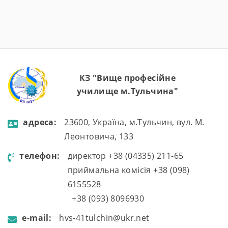
представники роботодавців. Ця зустріч стала
важливою платформою для аналізу досягнень,
обговорення викликів, із якими довелося
зіткнутися, […]
КЗ "Вище професійне
училище м.Тульчина"
aдресa:
23600, Україна, м.Тульчин, вул. М.
Леонтовича, 133
телефон:
директор +38 (04335) 211-65
приймальна комісія +38 (098)
6155528
+38 (093) 8096930
e-mail:
hvs-41tulchin@ukr.net