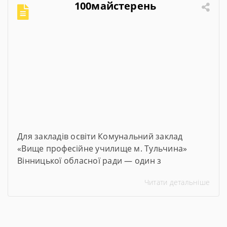
100майстерень
Для закладів освіти Комунальний заклад
«Вище професійне училище м. Тульчина»
Вінницької обласної ради — один з
переможців проєкту #100майстерень, що
Читати детальніше
реалізується @Міністерством освіти і науки
України. Його метою є модернізація
майстерень, лабораторій та кабінетів закладів
професійної та фахової передвищої освіти,