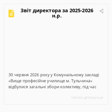
Звіт директора за 2025-2026
н.р.
30 червня 2026 року у Комунальному закладі
«Вище професійне училище м. Тульчина»
відбулися загальні збори колективу, під час
яких директор закладу Тетяна Друм
Читати детальніше
прозвітувала про підсумки роботи за 2025–
2026 навчальний рік. На зустріч були
запрошені члени батьківського комітету та