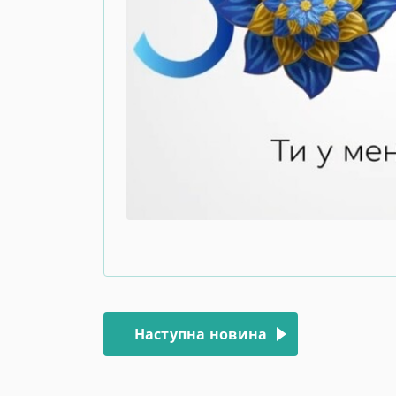
Навігація
записів
Наступна новина