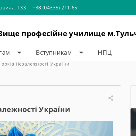
товича, 133
+38 (04335) 211-65
"Вище професійне училище м.Туль
огам
Вступникам
НПЦ
 років Незалежності України
залежності України