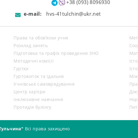
+38 (093) 8096930
e-mail:
hvs-41tulchin@ukr.net
Права та обов’язки учня
Мет
Розклад занять
Coo
Підготовка та графік проведення ЗНО
Мат
Методичні комісії
Іст
Гуртки
Іст
Гуртожиток та їдальня
Між
Учнівське самоврядування
Пра
Центр кар’єри
Док
Інклюзивне навчання
Нор
Протидія булінгу
Пит
Тульчина"
Всі права захищено