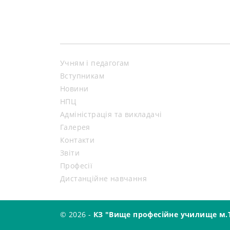
Учням і педагогам
Вступникам
Новини
НПЦ
Адміністрація та викладачі
Галерея
Контакти
Звіти
Професії
Дистанційне навчання
© 2026 -
КЗ "Вище професійне училище м.