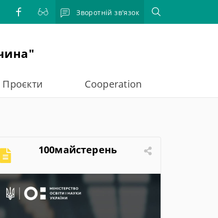
Зворотній зв'язок
чина"
Проєкти
Cooperation
100майстерень