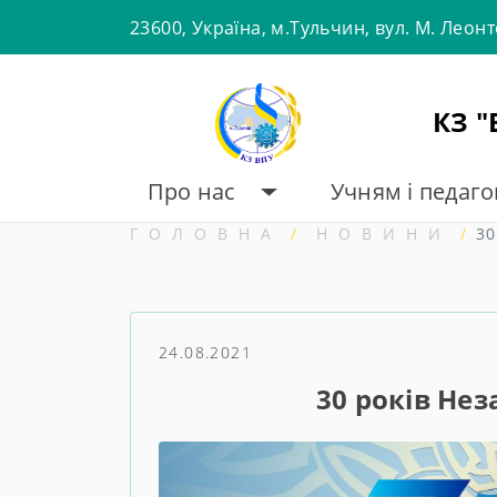
Skip
23600, Україна, м.Тульчин, вул. М. Леон
to
content
КЗ 
Про нас
Учням і педаг
ГОЛОВНА
НОВИНИ
30
24.08.2021
30 років Не