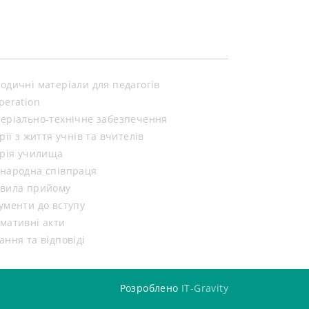
одичні матеріали для педагогів
peration
еріально-технічне забезпечення
орії з життя учнів та вчителів
орія училища
народна співпраця
вила прийому
ументи до вступу
мативні акти
ання та відповіді
Розроблено
IT-Gravity